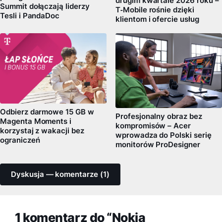
drugim kwartale 2026 roku –
Summit dołączają liderzy
T‑Mobile rośnie dzięki
Tesli i PandaDoc
klientom i ofercie usług
Odbierz darmowe 15 GB w
Profesjonalny obraz bez
Magenta Moments i
kompromisów – Acer
korzystaj z wakacji bez
wprowadza do Polski serię
ograniczeń
monitorów ProDesigner
Dyskusja — komentarze (1)
1 komentarz do “Nokia