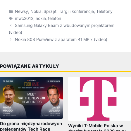
Kategorie
Newsy
,
Nokia
,
Sprzęt
,
Targi i konferencje
,
Telefony
Tagi
mwc2012
,
nokia
,
telefon
Samsung Galaxy Beam z wbudowanym projektorem
(video)
Nokia 808 PureView z aparatem 41 MPix (video)
POWIĄZANE ARTYKUŁY
Do grona międzynarodowych
Wyniki T-Mobile Polska w
prelegentów Tech Race