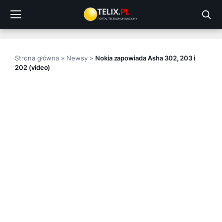
Przejdź
do
treści
Strona główna
»
Newsy
»
Nokia zapowiada Asha 302, 203 i
202 (video)