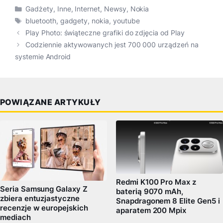
Kategorie
Gadżety
,
Inne
,
Internet
,
Newsy
,
Nokia
Tagi
bluetooth
,
gadgety
,
nokia
,
youtube
Play Photo: świąteczne grafiki do zdjęcia od Play
Codziennie aktywowanych jest 700 000 urządzeń na
systemie Android
POWIĄZANE ARTYKUŁY
Redmi K100 Pro Max z
Seria Samsung Galaxy Z
baterią 9070 mAh,
zbiera entuzjastyczne
Snapdragonem 8 Elite Gen5 i
recenzje w europejskich
aparatem 200 Mpix
mediach