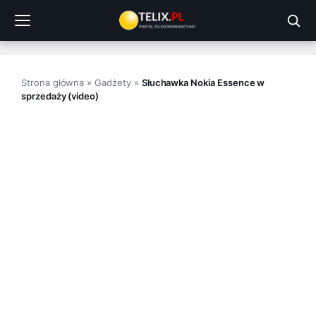
Przejdź
do
treści
Strona główna
»
Gadżety
»
Słuchawka Nokia Essence w
sprzedaży (video)