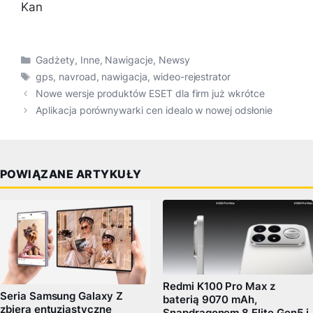
Kan
Kategorie
Gadżety
,
Inne
,
Nawigacje
,
Newsy
Tagi
gps
,
navroad
,
nawigacja
,
wideo-rejestrator
Nowe wersje produktów ESET dla firm już wkrótce
Aplikacja porównywarki cen idealo w nowej odsłonie
POWIĄZANE ARTYKUŁY
Redmi K100 Pro Max z
Seria Samsung Galaxy Z
baterią 9070 mAh,
zbiera entuzjastyczne
Snapdragonem 8 Elite Gen5 i