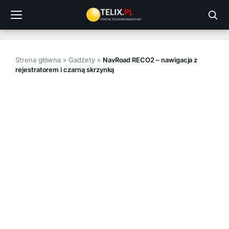
Przejdź
do
treści
Strona główna
»
Gadżety
»
NavRoad RECO2 – nawigacja z
rejestratorem i czarną skrzynką