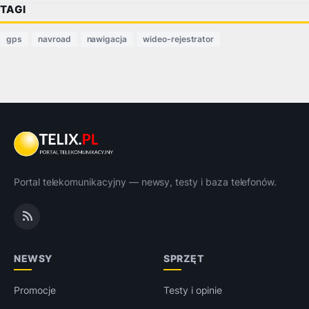
TAGI
gps
navroad
nawigacja
wideo-rejestrator
Portal telekomunikacyjny — newsy, testy i baza telefonów.
NEWSY
SPRZĘT
Promocje
Testy i opinie