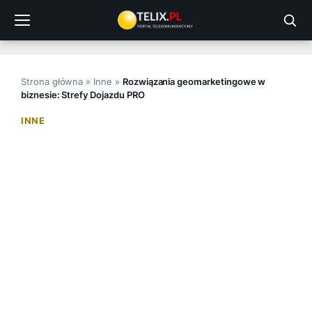
Przejdź
do
treści
Strona główna
»
Inne
»
Rozwiązania geomarketingowe w
biznesie: Strefy Dojazdu PRO
INNE