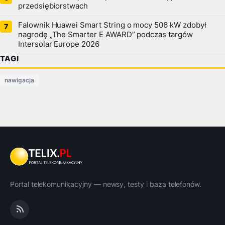
przedsiębiorstwach
Falownik Huawei Smart String o mocy 506 kW zdobył
nagrodę „The Smarter E AWARD” podczas targów
Intersolar Europe 2026
TAGI
nawigacja
Portal telekomunikacyjny — newsy, testy i baza telefonów.