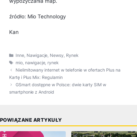
wypożyczania map.
źródło: Mio Technology
Kan
Kategorie
Inne
,
Nawigacje
,
Newsy
,
Rynek
Tagi
mio
,
nawigacje
,
rynek
Nielimitowany internet w telefonie w ofertach Plus na
Kartę i Plus Mix: Regulamin
GSmart dostępne w Polsce: dwie karty SIM w
smartphonie z Android
POWIĄZANE ARTYKUŁY