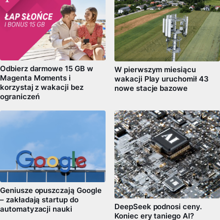
Odbierz darmowe 15 GB w
W pierwszym miesiącu
Magenta Moments i
wakacji Play uruchomił 43
korzystaj z wakacji bez
nowe stacje bazowe
ograniczeń
Geniusze opuszczają Google
– zakładają startup do
DeepSeek podnosi ceny.
automatyzacji nauki
Koniec ery taniego AI?