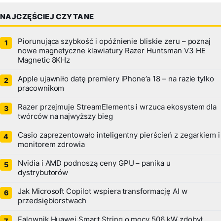
NAJCZĘŚCIEJ CZYTANE
Piorunująca szybkość i opóźnienie bliskie zeru – poznaj
nowe magnetyczne klawiatury Razer Huntsman V3 HE
Magnetic 8KHz
Apple ujawniło datę premiery iPhone’a 18 – na razie tylko
pracownikom
Razer przejmuje StreamElements i wrzuca ekosystem dla
twórców na najwyższy bieg
Casio zaprezentowało inteligentny pierścień z zegarkiem i
monitorem zdrowia
Nvidia i AMD podnoszą ceny GPU – panika u
dystrybutorów
Jak Microsoft Copilot wspiera transformację AI w
przedsiębiorstwach
Falownik Huawei Smart String o mocy 506 kW zdobył