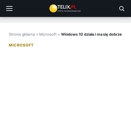
Przejdź
do
treści
Strona główna
»
Microsoft
»
Windows 10 działa i ma się dobrze
MICROSOFT