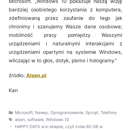
Microsoft. „
Windows 10 pokazuje naszą wizję
bardziej osobistego korzystania z komputera,
zdefiniowaną przez zaufanie do tego jak
chronimy i szanujemy Wasze dane osobowe;
mobilność pracy pomiędzy Waszymi
urządzeniami i naturalnymi interakcjami z
urządzeniami opartymi na systemie Windows,
wliczając w to głos, dotyk, pismo i hologramy.”
źródło:
Alsen.pl
Kan
Kategorie
Microsoft
,
Newsy
,
Oprogramowanie
,
Sprzęt
,
Telefony
Tagi
alsen
,
software
,
Windows 10
HAPPY DAYS w e-sklepie, czyli znów 60 GB w