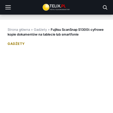
Przejdź
do
treści
Strona główna
»
Gadżety
»
Fujitsu ScanSnap S1300i: cyfrowe
kopie dokumentów na tablecie lub smartfonie
GADŻETY