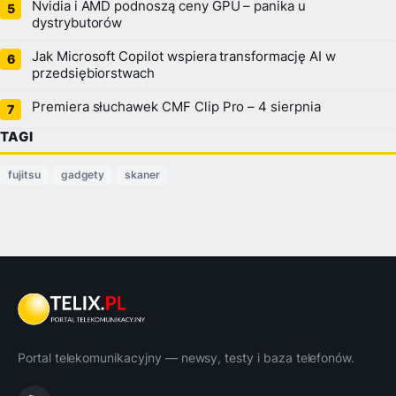
Nvidia i AMD podnoszą ceny GPU – panika u
dystrybutorów
Jak Microsoft Copilot wspiera transformację AI w
przedsiębiorstwach
Premiera słuchawek CMF Clip Pro – 4 sierpnia
TAGI
fujitsu
gadgety
skaner
Portal telekomunikacyjny — newsy, testy i baza telefonów.