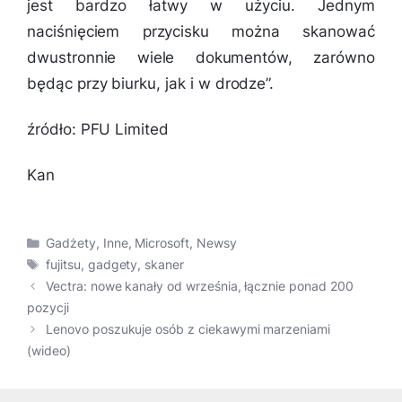
jest bardzo łatwy w użyciu. Jednym
naciśnięciem przycisku można skanować
dwustronnie wiele dokumentów, zarówno
będąc przy biurku, jak i w drodze”.
źródło: PFU Limited
Kan
Kategorie
Gadżety
,
Inne
,
Microsoft
,
Newsy
Tagi
fujitsu
,
gadgety
,
skaner
Vectra: nowe kanały od września, łącznie ponad 200
pozycji
Lenovo poszukuje osób z ciekawymi marzeniami
(wideo)