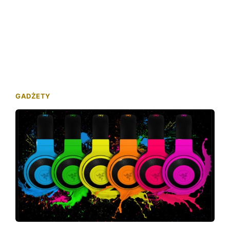
GADŻETY