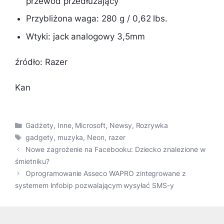
przewód przedłużający
Przybliżona waga: 280 g / 0,62 lbs.
Wtyki: jack analogowy 3,5mm
źródło: Razer
Kan
Kategorie
Gadżety
,
Inne
,
Microsoft
,
Newsy
,
Rozrywka
Tagi
gadgety
,
muzyka
,
Neon
,
razer
Nowe zagrożenie na Facebooku: Dziecko znalezione w
śmietniku?
Oprogramowanie Asseco WAPRO zintegrowane z
systemem Infobip pozwalającym wysyłać SMS-y