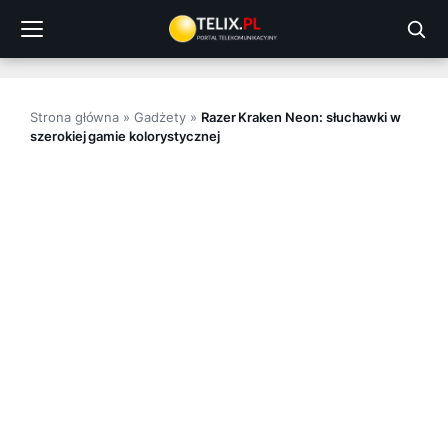
Przejdź
do
treści
Strona główna
»
Gadżety
»
Razer Kraken Neon: słuchawki w
szerokiej gamie kolorystycznej