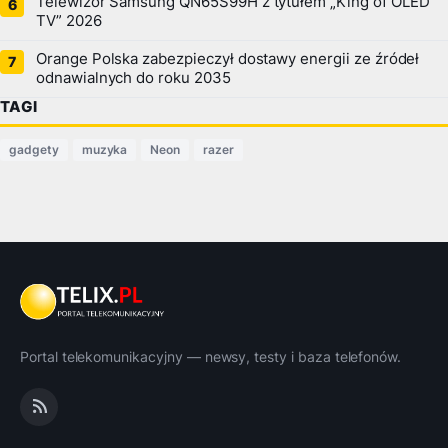
Telewizor Samsung QN65S99H z tytułem „King of OLED
TV” 2026
Orange Polska zabezpieczył dostawy energii ze źródeł
odnawialnych do roku 2035
TAGI
gadgety
muzyka
Neon
razer
Portal telekomunikacyjny — newsy, testy i baza telefonów.