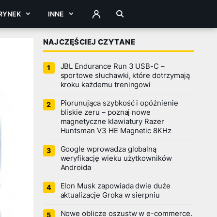
RYNEK
INNE
ZALOGUJ
NAJCZĘŚCIEJ CZYTANE
JBL Endurance Run 3 USB-C –
sportowe słuchawki, które dotrzymają
kroku każdemu treningowi
Piorunująca szybkość i opóźnienie
bliskie zeru – poznaj nowe
magnetyczne klawiatury Razer
Huntsman V3 HE Magnetic 8KHz
Google wprowadza globalną
weryfikację wieku użytkowników
Androida
Elon Musk zapowiada dwie duże
aktualizacje Groka w sierpniu
Nowe oblicze oszustw w e-commerce.