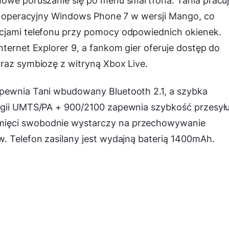
mowe poruszanie się po menu smartfona. Tania pracu
em operacyjny Windows Phone 7 w wersji Mango, co
cjami telefonu przy pomocy odpowiednich okienek.
nternet Explorer 9, a fankom gier oferuje dostęp do
raz symbiozę z witryną Xbox Live.
pewnia Tani wbudowany Bluetooth 2.1, a szybka
ogii UMTS/PA + 900/2100 zapewnia szybkość przesył
mięci swobodnie wystarczy na przechowywanie
. Telefon zasilany jest wydajną baterią 1400mAh.