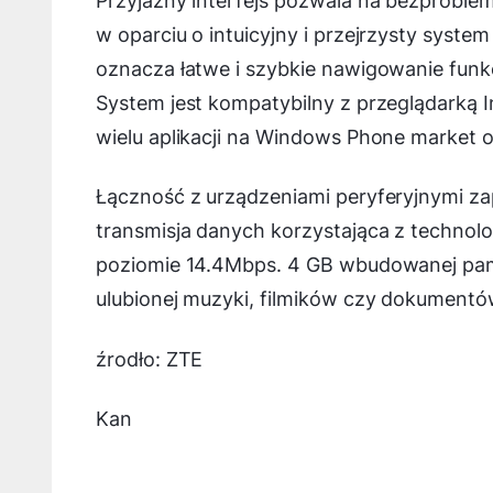
Przyjazny interfejs pozwala na bezproble
w oparciu o intuicyjny i przejrzysty syst
oznacza łatwe i szybkie nawigowanie funk
System jest kompatybilny z przeglądarką I
wielu aplikacji na Windows Phone market o
Łączność z urządzeniami peryferyjnymi za
transmisja danych korzystająca z technol
poziomie 14.4Mbps. 4 GB wbudowanej pa
ulubionej muzyki, filmików czy dokumentów
źrodło: ZTE
Kan