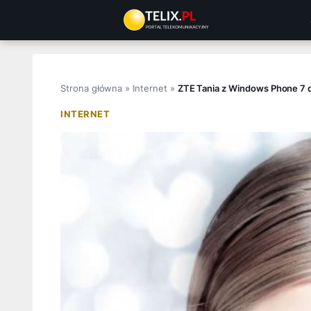
Przejdź
do
treści
Strona główna
»
Internet
»
ZTE Tania z Windows Phone 7 d
INTERNET