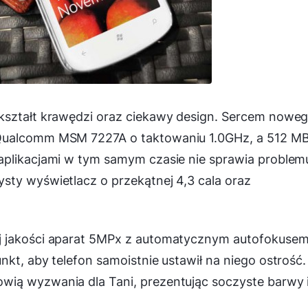
kształt krawędzi oraz ciekawy design. Sercem nowe
 Qualcomm MSM 7227A o taktowaniu 1.0GHz, a 512 M
aplikacjami w tym samym czasie nie sprawia problem
sty wyświetlacz o przekątnej 4,3 cala oraz
j jakości aparat 5MPx z automatycznym autofokusem
kt, aby telefon samoistnie ustawił na niego ostrość.
ią wyzwania dla Tani, prezentując soczyste barwy 