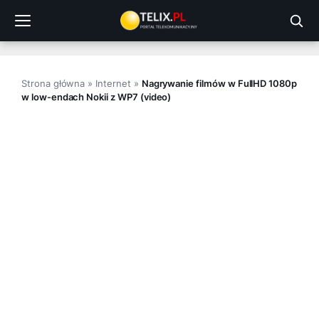
Przejdź
do
treści
Strona główna
»
Internet
»
Nagrywanie filmów w FullHD 1080p
w low-endach Nokii z WP7 (video)