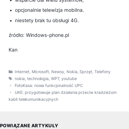
opcjonalnie telewizja mobilna.
niestety brak tu obsługi 4G.
źródło: Windows-phone.pl
Kan
Kategorie
Internet
,
Microsoft
,
Newsy
,
Nokia
,
Sprzęt
,
Telefony
Tagi
nokia
,
technologia
,
WP7
,
youtube
FotoKasa: nowa funkcjonalność UPC
UKE: przygotowuje plan działania przeciw kradzieżom
kabli telekomunikacyjnych
POWIĄZANE ARTYKUŁY