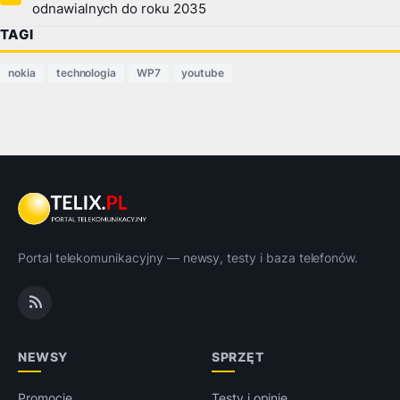
odnawialnych do roku 2035
TAGI
nokia
technologia
WP7
youtube
Portal telekomunikacyjny — newsy, testy i baza telefonów.
NEWSY
SPRZĘT
Promocje
Testy i opinie