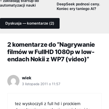
– zakładają startup do
DeepSeek podnosi ceny.
automatyzacji nauki
Koniec ery taniego AI?
Dyskusja — komentarze (2)
2 komentarze do “Nagrywanie
filmów w FullHD 1080p w low-
endach Nokii z WP7 (video)”
wiek
3 listopada 2011 o 11:57
tez wyskoczyli z full hd i prockiem