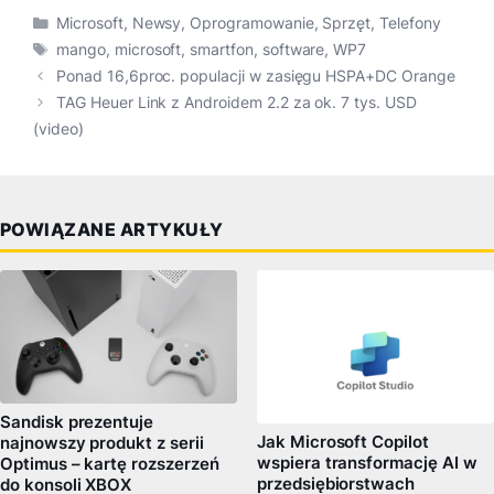
Kategorie
Microsoft
,
Newsy
,
Oprogramowanie
,
Sprzęt
,
Telefony
Tagi
mango
,
microsoft
,
smartfon
,
software
,
WP7
Ponad 16,6proc. populacji w zasięgu HSPA+DC Orange
TAG Heuer Link z Androidem 2.2 za ok. 7 tys. USD
(video)
POWIĄZANE ARTYKUŁY
Sandisk prezentuje
Jak Microsoft Copilot
najnowszy produkt z serii
wspiera transformację AI w
Optimus – kartę rozszerzeń
przedsiębiorstwach
do konsoli XBOX