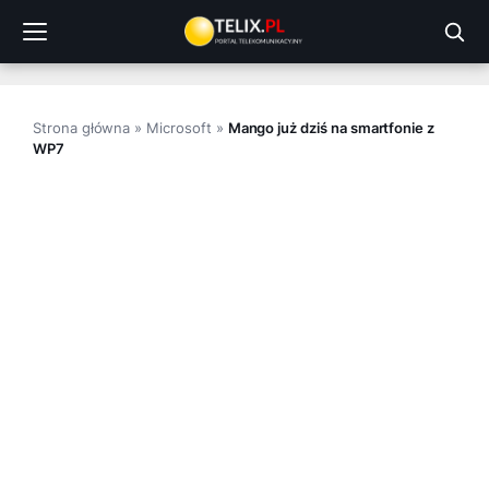
Przejdź
do
treści
Strona główna
»
Microsoft
»
Mango już dziś na smartfonie z
WP7