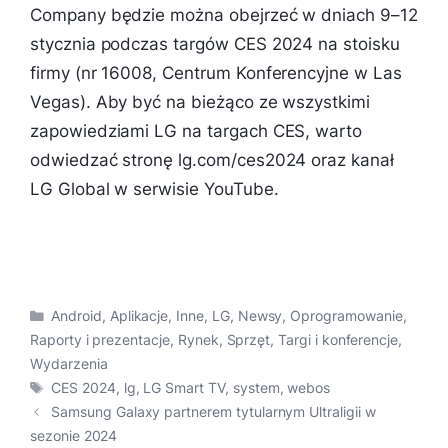
Company będzie można obejrzeć w dniach 9–12
stycznia podczas targów CES 2024 na stoisku
firmy (nr 16008, Centrum Konferencyjne w Las
Vegas). Aby być na bieżąco ze wszystkimi
zapowiedziami LG na targach CES, warto
odwiedzać stronę lg.com/ces2024 oraz kanał
LG Global w serwisie YouTube.
Kategorie
Android
,
Aplikacje
,
Inne
,
LG
,
Newsy
,
Oprogramowanie
,
Raporty i prezentacje
,
Rynek
,
Sprzęt
,
Targi i konferencje
,
Wydarzenia
Tagi
CES 2024
,
lg
,
LG Smart TV
,
system
,
webos
Samsung Galaxy partnerem tytularnym Ultraligii w
sezonie 2024