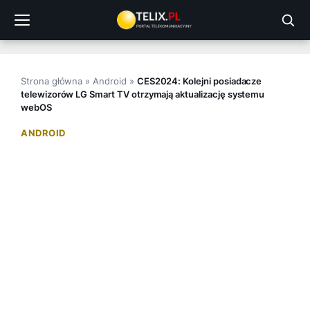
Przejdź
do
treści
Strona główna
»
Android
»
CES2024: Kolejni posiadacze
telewizorów LG Smart TV otrzymają aktualizację systemu
webOS
ANDROID