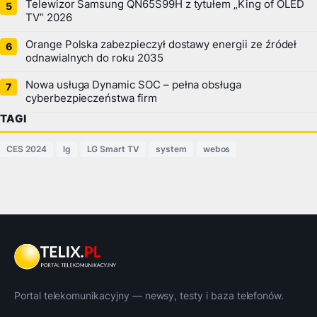
Telewizor Samsung QN65S99H z tytułem „King of OLED
TV” 2026
Orange Polska zabezpieczył dostawy energii ze źródeł
odnawialnych do roku 2035
Nowa usługa Dynamic SOC – pełna obsługa
cyberbezpieczeństwa firm
TAGI
CES 2024
lg
LG Smart TV
system
webos
Portal telekomunikacyjny — newsy, testy i baza telefonów.