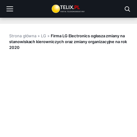
Przejdź
do
treści
Strona główna
»
LG
»
Firma LG Electronics ogłasza zmiany na
stanowiskach kierowniczych oraz zmiany organizacyjne na rok
2020