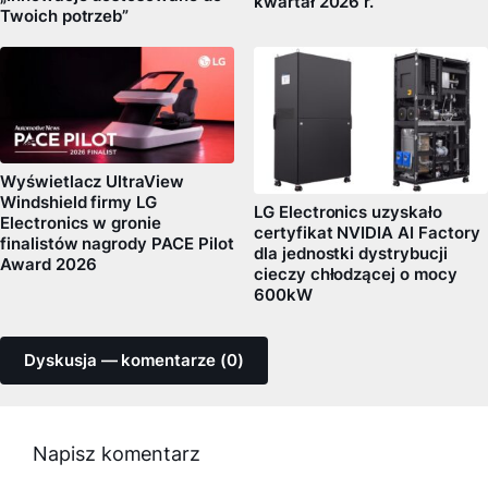
kwartał 2026 r.
Twoich potrzeb”
Wyświetlacz UltraView
Windshield firmy LG
LG Electronics uzyskało
Electronics w gronie
certyfikat NVIDIA AI Factory
finalistów nagrody PACE Pilot
dla jednostki dystrybucji
Award 2026
cieczy chłodzącej o mocy
600kW
Dyskusja — komentarze (0)
Napisz komentarz