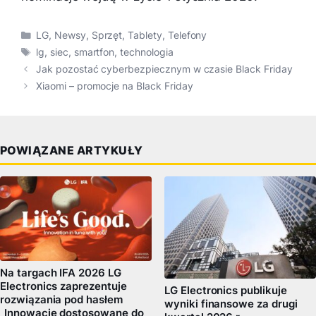
Kategorie
LG
,
Newsy
,
Sprzęt
,
Tablety
,
Telefony
Tagi
lg
,
siec
,
smartfon
,
technologia
Jak pozostać cyberbezpiecznym w czasie Black Friday
Xiaomi – promocje na Black Friday
POWIĄZANE ARTYKUŁY
Na targach IFA 2026 LG
Electronics zaprezentuje
LG Electronics publikuje
rozwiązania pod hasłem
wyniki finansowe za drugi
„Innowacje dostosowane do