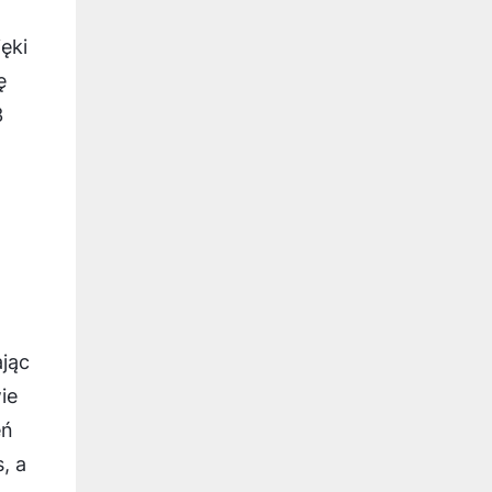
ęki
ę
3
ając
ie
eń
, a