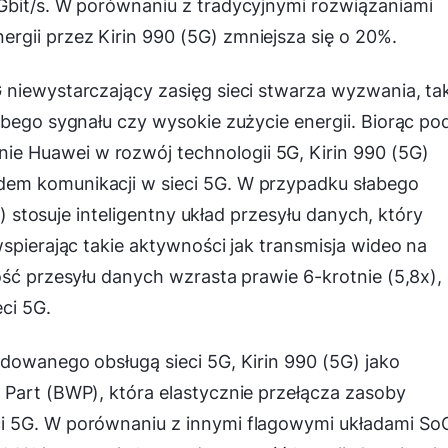
Gbit/s. W porównaniu z tradycyjnymi rozwiązaniami
gii przez Kirin 990 (5G) zmniejsza się o 20%.
niewystarczający zasięg sieci stwarza wyzwania, ta
abego sygnału czy wysokie zużycie energii. Biorąc po
 Huawei w rozwój technologii 5G, Kirin 990 (5G)
em komunikacji w sieci 5G. W przypadku słabego
G) stosuje inteligentny układ przesyłu danych, który
spierając takie aktywności jak transmisja wideo na
ość przesyłu danych wzrasta prawie 6-krotnie (5,8x),
ci 5G.
dowanego obsługą sieci 5G, Kirin 990 (5G) jako
 Part (BWP), która elastycznie przełącza zasoby
i 5G. W porównaniu z innymi flagowymi układami So