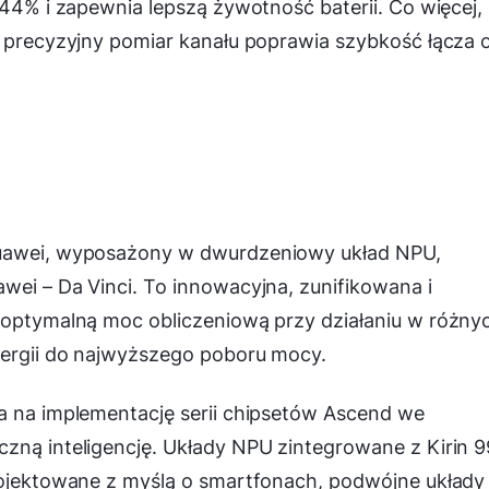
 44% i zapewnia lepszą żywotność baterii. Co więcej,
z precyzyjny pomiar kanału poprawia szybkość łącza 
Huawei, wyposażony w dwurdzeniowy układ NPU,
wei – Da Vinci. To innowacyjna, zunifikowana i
a optymalną moc obliczeniową przy działaniu w różny
nergii do najwyższego poboru mocy.
la na implementację serii chipsetów Ascend we
czną inteligencję. Układy NPU zintegrowane z Kirin 
projektowane z myślą o smartfonach, podwójne układy