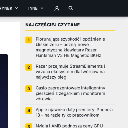
RYNEK
INNE
ZALOGUJ
NAJCZĘŚCIEJ CZYTANE
Piorunująca szybkość i opóźnienie
bliskie zeru – poznaj nowe
magnetyczne klawiatury Razer
Huntsman V3 HE Magnetic 8KHz
Razer przejmuje StreamElements i
wrzuca ekosystem dla twórców na
najwyższy bieg
Casio zaprezentowało inteligentny
pierścień z zegarkiem i monitorem
zdrowia
Apple ujawniło datę premiery iPhone’a
18 – na razie tylko pracownikom
Nvidia i AMD podnoszą ceny GPU –