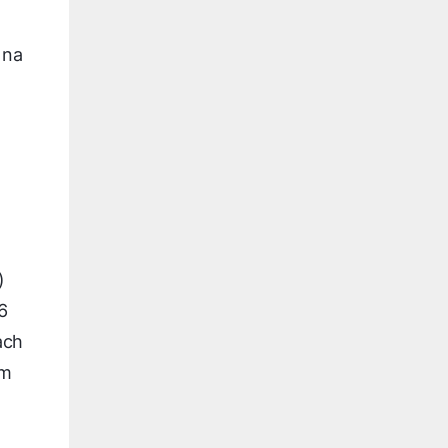
 na
)
6
ach
ym