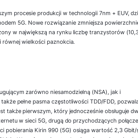
zym procesie produkcji w technologii 7nm + EUV, dzi
odem 5G. Nowe rozwiązanie zmniejsza powierzchni
żony w największą na rynku liczbę tranzystorów (10,
i równej wielkości paznokcia.
ługującym zarówno niesamodzielną (NSA), jak i
a także pełne pasma częstotliwości TDD/FDD, pozwal
est także pierwszym, który jednocześnie obsługuje dw
nternetu w sieci 5G, drugą do przychodzących połącz
pobierania Kirin 990 (5G) osiąga wartość 2,3 Gbit/s