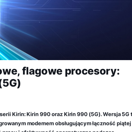
owe, flagowe procesory:
 (5G)
ii Kirin: Kirin 990 oraz Kirin 990 (5G). Wersja 5G 
tegrowanym modemem obsługującym łączność piątej