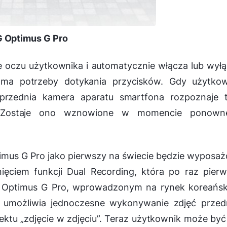
G Optimus G Pro
e oczu użytkownika i automatycznie włącza lub wył
 ma potrzeby dotykania przycisków. Gdy użytkow
rzednia kamera aparatu smartfona rozpoznaje t
e. Zostaje ono wznowione w momencie ponown
imus G Pro jako pierwszy na świecie będzie wyposa
ięciem funkcji Dual Recording, która po raz pier
 Optimus G Pro, wprowadzonym na rynek koreańsk
a umożliwia jednoczesne wykonywanie zdjęć przed
ektu „zdjęcie w zdjęciu”. Teraz użytkownik może być