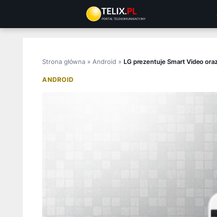
Przejdź
do
treści
Strona główna
»
Android
»
LG prezentuje Smart Video ora
ANDROID