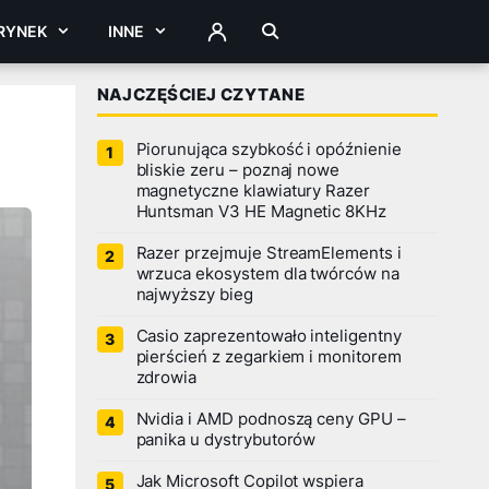
RYNEK
INNE
ZALOGUJ
NAJCZĘŚCIEJ CZYTANE
Piorunująca szybkość i opóźnienie
bliskie zeru – poznaj nowe
magnetyczne klawiatury Razer
Huntsman V3 HE Magnetic 8KHz
Razer przejmuje StreamElements i
wrzuca ekosystem dla twórców na
najwyższy bieg
Casio zaprezentowało inteligentny
pierścień z zegarkiem i monitorem
zdrowia
Nvidia i AMD podnoszą ceny GPU –
panika u dystrybutorów
Jak Microsoft Copilot wspiera