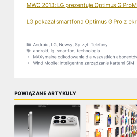
MWC 2013: LG prezentuje Optimus G Pro
M
LG pokazał smartfona Optimus G Pro z ekr
Kategorie
Android
,
LG
,
Newsy
,
Sprzęt
,
Telefony
Tagi
android
,
lg
,
smartfon
,
technologia
MAXymalne odkodowanie dla wszystkich abonentów 
Wind Mobile: Inteligentne zarządzanie kartami SIM
POWIĄZANE ARTYKUŁY