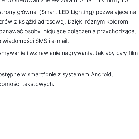
ie do sterowania telewizorami Smart TV firmy LG
strony głównej (Smart LED Lighting) pozwalające na
erów z książki adresowej. Dzięki różnym kolorom
oznawać osoby inicjujące połączenia przychodzące,
 wiadomości SMS i e-mail.
mywanie i wznawianie nagrywania, tak aby cały film
ostępne w smartfonie z systemem Android,
adomości tekstowych.