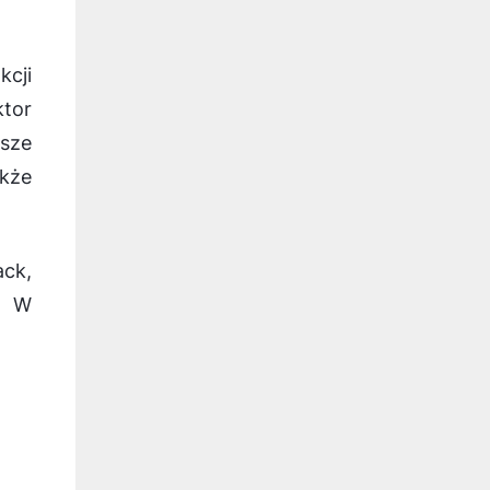
cji
ktor
asze
akże
ack,
. W