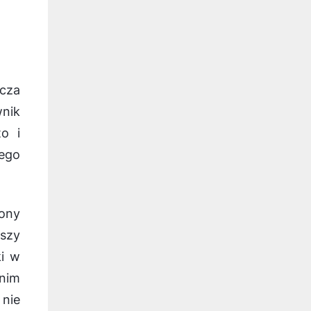
ącza
nik
o i
ego
żony
wszy
i w
nim
 nie