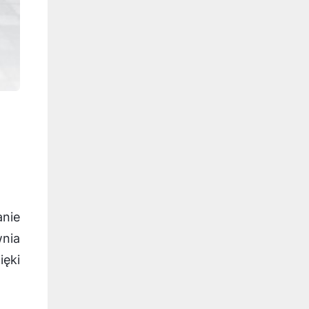
anie
nia
ęki