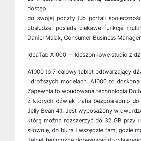
dostęp
do swojej poczty lub portali społeczno
obsłudze, posiada ciekawe funkcje multi
Daniel Malak, Consumer Business Manager
IdeaTab A1000 — kieszonkowe studio z d
A1000 to 7-calowy tablet odtwarzający dź
i droższych modelach. A1000 to doskonałe
Zapewnia to wbudowana technologia Dolby 
z których dźwięk trafia bezpośrednio do
Jelly Bean 4.1. Jest wyposażony w dwurd
którą można rozszerzyć do 32 GB przy u
siłownię, do biura i wszędzie tam, gdzie 
Tablet ten można dopasować do własnego st