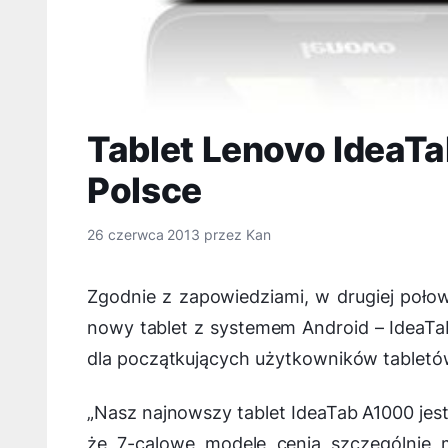
Tablet Lenovo IdeaT
Polsce
26 czerwca 2013
przez
Kan
Zgodnie z zapowiedziami, w drugiej poł
nowy tablet z systemem Android – IdeaTa
dla początkujących użytkowników tabletó
„
Nasz najnowszy tablet IdeaTab A1000 je
że 7-calowe modele cenią szczególnie m