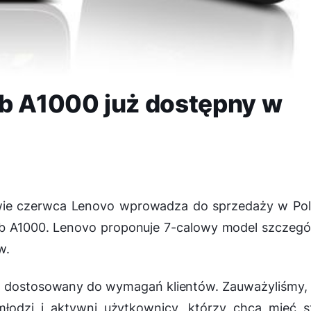
ab A1000 już dostępny w
owie czerwca Lenovo wprowadza do sprzedaży w Po
b A1000. Lenovo proponuje 7-calowy model szczegó
w.
st dostosowany do wymagań klientów. Zauważyliśmy,
łodzi i aktywni użytkownicy, którzy chcą mieć s