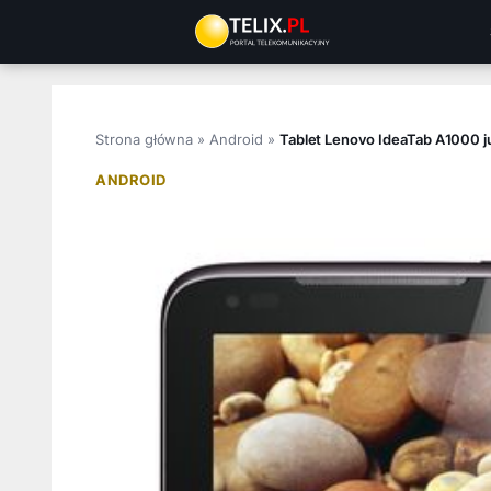
Przejdź
do
treści
Strona główna
»
Android
»
Tablet Lenovo IdeaTab A1000 j
ANDROID