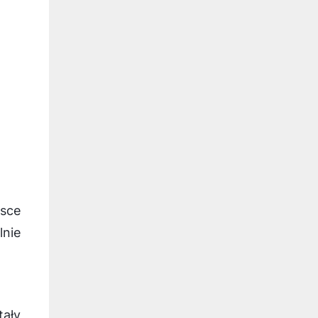
lsce
lnie
tały