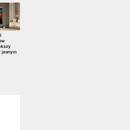
0
rów
ększy
w jasnym