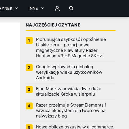
RYNEK
INNE
ZALOGUJ
NAJCZĘŚCIEJ CZYTANE
Piorunująca szybkość i opóźnienie
bliskie zeru – poznaj nowe
magnetyczne klawiatury Razer
Huntsman V3 HE Magnetic 8KHz
Google wprowadza globalną
weryfikację wieku użytkowników
Androida
Elon Musk zapowiada dwie duże
aktualizacje Groka w sierpniu
Razer przejmuje StreamElements i
wrzuca ekosystem dla twórców na
najwyższy bieg
Nowe oblicze oszustw w e-commerce.