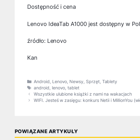
Dostępność i cena
Lenovo IdeaTab A1000 jest dostępny w Pol
źródło: Lenovo
Kan
Kategorie
Android
,
Lenovo
,
Newsy
,
Sprzęt
,
Tablety
Tagi
android
,
lenovo
,
tablet
Wszystkie ulubione książki z nami na wakacjach
WIFI. Jesteś w zasięgu: konkurs Netii i MillionYou (w
POWIĄZANE ARTYKUŁY