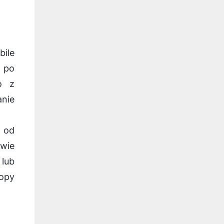
ile
0 po
o z
anie
i od
wie
lub
ropy