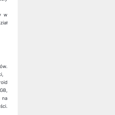
wy w
ział
mów.
i,
roid
 GB,
ć na
ści.