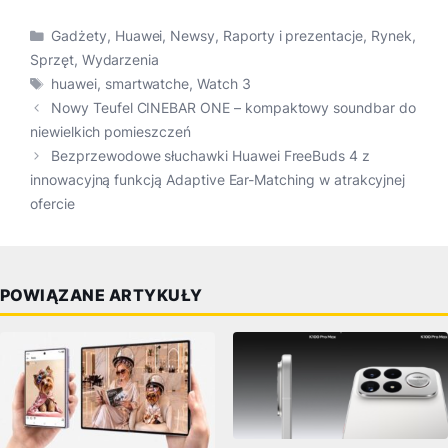
Kategorie
Gadżety
,
Huawei
,
Newsy
,
Raporty i prezentacje
,
Rynek
,
Sprzęt
,
Wydarzenia
Tagi
huawei
,
smartwatche
,
Watch 3
Nowy Teufel CINEBAR ONE – kompaktowy soundbar do
niewielkich pomieszczeń
Bezprzewodowe słuchawki Huawei FreeBuds 4 z
innowacyjną funkcją Adaptive Ear-Matching w atrakcyjnej
ofercie
POWIĄZANE ARTYKUŁY