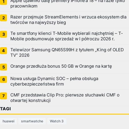
Apple ujawniło datę premiery iPhone’a 18 – na razie tylko
pracownikom
Razer przejmuje StreamElements i wrzuca ekosystem dla
twórców na najwyższy bieg
Te smartfony klienci T-Mobile wybierali najchętniej – T-
Mobile podsumowuje sprzedaż w I półroczu 2026 r.
Telewizor Samsung QN65S99H z tytułem „King of OLED
TV” 2026
Orange przedłuża bonus 50 GB w Orange na kartę
Nowa usługa Dynamic SOC – pełna obsługa
cyberbezpieczeństwa firm
CMF przedstawia Clip Pro: pierwsze słuchawki CMF o
otwartej konstrukcji
TAGI
huawei
smartwatche
Watch 3