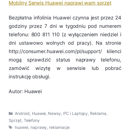
Mobilny Serwis Huawei naprawi wam sprzęt
Bezpłatna infolinia Huawei czynna jest przez 24
godziny przez 7 dni w tygodniu pod numerem
telefonu: 800 811 110 (z wyłączeniem niedziel i
dni ustawowo wolnych od pracy). Na stronie
http://consumer.huawei.com/pl/support/ klienci
mogą sprawdzić status naprawy telefonu,
zamówić wizytę w serwisie lub pobrać
instrukcję obsługi.
Autor: Huawei
Kategorie
Android
,
Huawei
,
Newsy
,
PC i Laptopy
,
Reklama
,
Sprzęt
,
Telefony
Tagi
huawei
,
naprawy
,
reklamacje