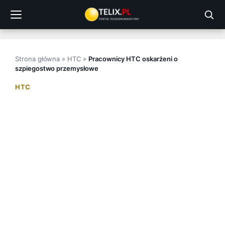
Przejdź
do
treści
Strona główna
»
HTC
»
Pracownicy HTC oskarżeni o
szpiegostwo przemysłowe
HTC