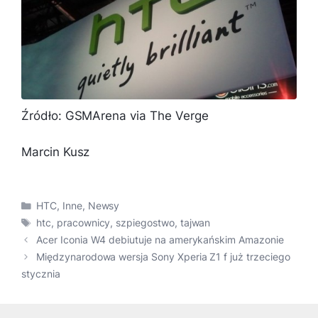
Źródło: GSMArena via The Verge
Marcin Kusz
Kategorie
HTC
,
Inne
,
Newsy
Tagi
htc
,
pracownicy
,
szpiegostwo
,
tajwan
Acer Iconia W4 debiutuje na amerykańskim Amazonie
Międzynarodowa wersja Sony Xperia Z1 f już trzeciego
stycznia