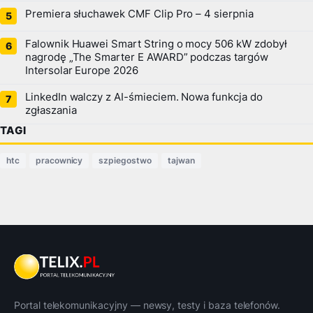
Premiera słuchawek CMF Clip Pro – 4 sierpnia
Falownik Huawei Smart String o mocy 506 kW zdobył
nagrodę „The Smarter E AWARD” podczas targów
Intersolar Europe 2026
LinkedIn walczy z AI-śmieciem. Nowa funkcja do
zgłaszania
TAGI
htc
pracownicy
szpiegostwo
tajwan
Portal telekomunikacyjny — newsy, testy i baza telefonów.