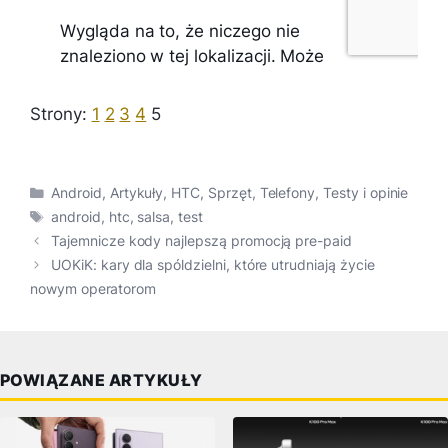
Strony:
1
2
3
4
5
Kategorie
Android
,
Artykuły
,
HTC
,
Sprzęt
,
Telefony
,
Testy i opinie
Tagi
android
,
htc
,
salsa
,
test
Tajemnicze kody najlepszą promocją pre-paid
UOKiK: kary dla spóldzielni, które utrudniają życie
nowym operatorom
POWIĄZANE ARTYKUŁY