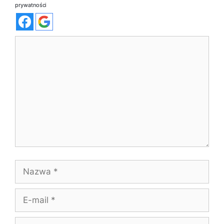
prywatności
Komentarz
Nazwa
E-
mail
Witryna