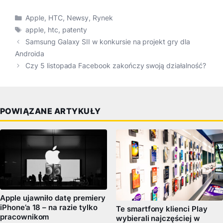
Kategorie
Apple
,
HTC
,
Newsy
,
Rynek
Tagi
apple
,
htc
,
patenty
Samsung Galaxy SII w konkursie na projekt gry dla
Androida
Czy 5 listopada Facebook zakończy swoją działalność?
POWIĄZANE ARTYKUŁY
Apple ujawniło datę premiery
iPhone’a 18 – na razie tylko
Te smartfony klienci Play
pracownikom
wybierali najczęściej w