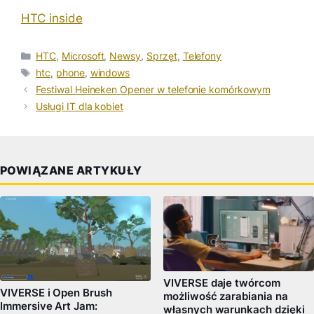
HTC inside
Kategorie
HTC
,
Microsoft
,
Newsy
,
Sprzęt
,
Telefony
Tagi
htc
,
phone
,
windows
Festiwal Heineken Opener w telefonie komórkowym
Usługi IT dla kobiet
POWIĄZANE ARTYKUŁY
VIVERSE daje twórcom
VIVERSE i Open Brush
możliwość zarabiania na
Immersive Art Jam:
własnych warunkach dzięki