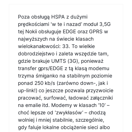
Poza obsługą HSPA z dużymi
prędkościami 'w te i nazad’ moduł 3,5G
tej Nokii obsługuje EDGE oraz GPRS w
najwyższych na świecie klasach
wielokanałowości: 33. To wielkie
dobrodziejstwo i zaleta wszędzie tam,
gdzie brakuje UMTS (3G), ponieważ
transfer gprs/EDGE z tą klasą modemu
trzyma śmiganko na stabilnym poziomie
ponad 250 kb/s (zarówno down-, jak i
up-link!) co jeszcze pozwala przyzwoicie
pracować, surfować, ładować załączniki
na emalie itd. Modemy w klasach ’10’ –
choć lepsze od 'zwykłasów’ – chodzą
wolniej i mniej stabilnie, szczególnie,
gdy faluje lokalne obciążenie sieci albo