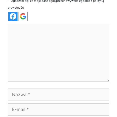
Zgadzam się, że moje dane będą przechowywane zgodnie z polityką
prywatności
Komentarz
Nazwa
E-
mail