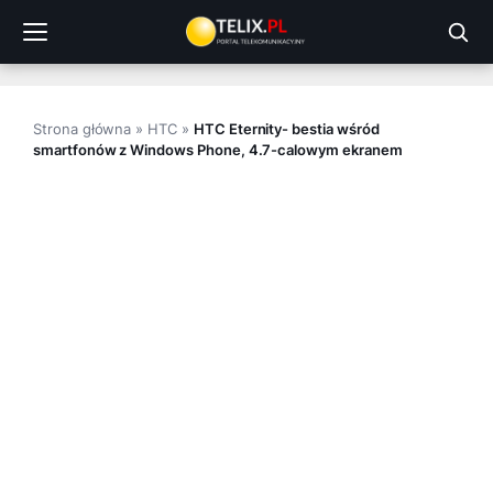
Przejdź
do
treści
Strona główna
»
HTC
»
HTC Eternity- bestia wśród
smartfonów z Windows Phone, 4.7-calowym ekranem