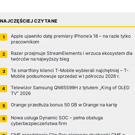
NAJCZĘŚCIEJ CZYTANE
Apple ujawniło datę premiery iPhone’a 18 – na razie tylko
pracownikom
Razer przejmuje StreamElements i wrzuca ekosystem dla
twórców na najwyższy bieg
Te smartfony klienci T-Mobile wybierali najchętniej – T-
Mobile podsumowuje sprzedaż w I półroczu 2026 r.
Telewizor Samsung QN65S99H z tytułem „King of OLED
TV” 2026
Orange przedłuża bonus 50 GB w Orange na kartę
Nowa usługa Dynamic SOC – pełna obsługa
cyberbezpieczeństwa firm
CMF przedstawia Clip Pro: pierwsze słuchawki CMF o