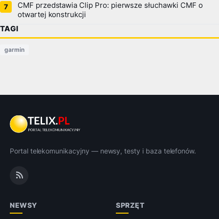
CMF przedstawia Clip Pro: pierwsze słuchawki CMF o
otwartej konstrukcji
TAGI
garmin
Portal telekomunikacyjny — newsy, testy i baza telefonów.
NEWSY
SPRZĘT