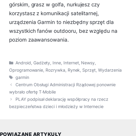
górskim, grasz w golfa, nurkujesz czy
korzystasz z komunikacji satelitarnej,
urządzenia Garmin to niezbędny sprzęt dla
wszystkich fanów outdooru, bez względu na
poziom zaawansowania.
Kategorie
Android
,
Gadżety
,
Inne
,
Internet
,
Newsy
,
Oprogramowanie
,
Rozrywka
,
Rynek
,
Sprzęt
,
Wydarzenia
Tagi
garmin
Centrum Obsługi Administracji Rządowej ponownie
wybrało ofertę T‑Mobile
PLAY podpisał deklarację współpracy na rzecz
bezpieczeństwa dzieci i młodzieży w Internecie
POWIĄZANE ARTYKUŁY