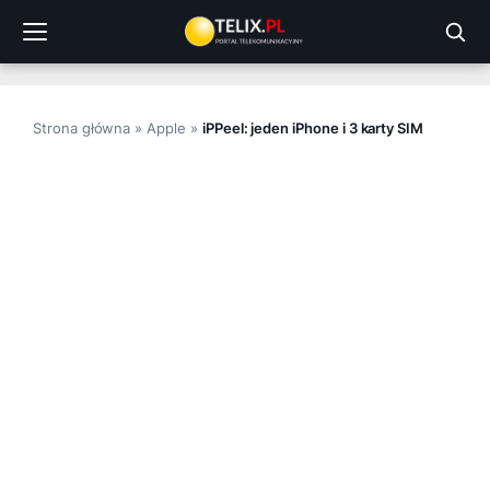
Przejdź
do
treści
Strona główna
»
Apple
»
iPPeel: jeden iPhone i 3 karty SIM