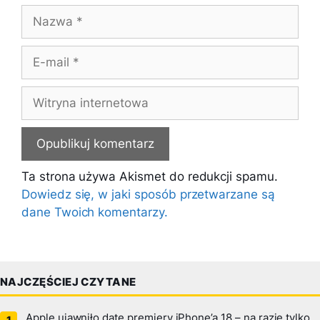
Nazwa
E-
mail
Witryna
internetowa
Ta strona używa Akismet do redukcji spamu.
Dowiedz się, w jaki sposób przetwarzane są
dane Twoich komentarzy.
NAJCZĘŚCIEJ CZYTANE
Apple ujawniło datę premiery iPhone’a 18 – na razie tylko