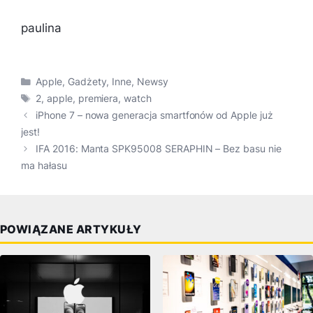
paulina
Kategorie
Apple
,
Gadżety
,
Inne
,
Newsy
Tagi
2
,
apple
,
premiera
,
watch
iPhone 7 – nowa generacja smartfonów od Apple już
jest!
IFA 2016: Manta SPK95008 SERAPHIN – Bez basu nie
ma hałasu
POWIĄZANE ARTYKUŁY