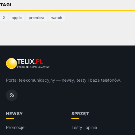
TAGI
2
apple
premiera
watch
Portal telekomunikacyjny — newsy, testy i baza telefonów.
NEWSY
SPRZĘT
Promocje
Testy i opinie