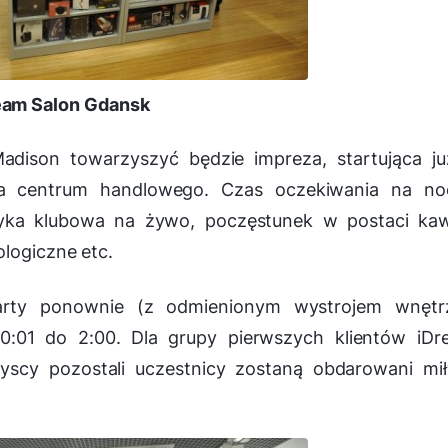
eam Salon Gdansk
adison towarzyszyć będzie impreza, startująca j
ia centrum handlowego. Czas oczekiwania na no
zyka klubowa na żywo, poczęstunek w postaci kaw
ologiczne etc.
arty ponownie (z odmienionym wystrojem wnętrz
:01 do 2:00. Dla grupy pierwszych klientów iDr
yscy pozostali uczestnicy zostaną obdarowani mił