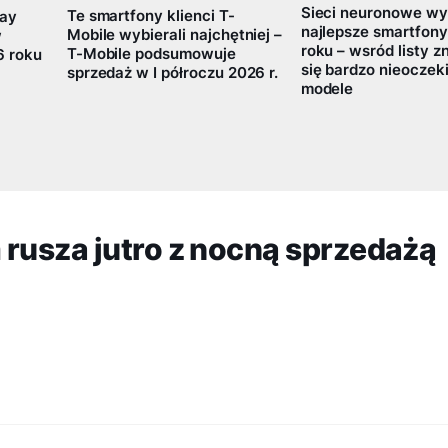
Sieci neuronowe wy
Te smartfony klienci T-
lay
najlepsze smartfon
Mobile wybierali najchętniej –
w
roku – wsród listy z
T-Mobile podsumowuje
6 roku
się bardzo nieocze
sprzedaż w I półroczu 2026 r.
modele
 rusza jutro z nocną sprzedażą