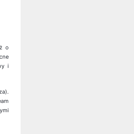
uż o
cne
y i
a).
eam
ymi