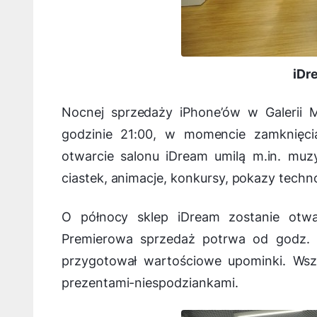
iDr
Nocnej sprzedaży iPhone’ów w Galerii M
godzinie 21:00, w momencie zamknięc
otwarcie salonu iDream umilą m.in. mu
ciastek, animacje, konkursy, pokazy techn
O północy sklep iDream zostanie otw
Premierowa sprzedaż potrwa od godz. 0
przygotował wartościowe upominki. Wsz
prezentami-niespodziankami.