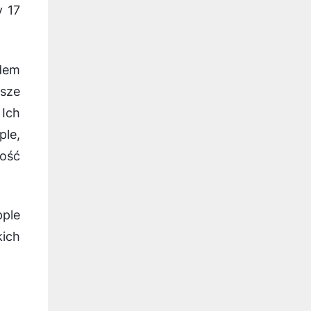
y 17
edem
ższe
Ich
le,
wość
ple
kich