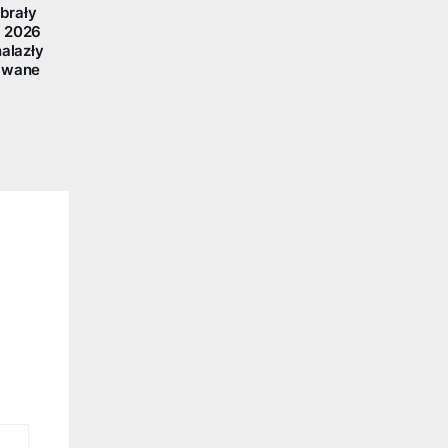
brały
y 2026
nalazły
kiwane