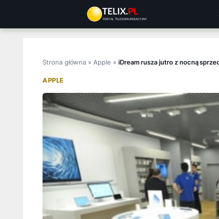
Przejdź
do
treści
Strona główna
»
Apple
»
iDream rusza jutro z nocną sprzed
APPLE