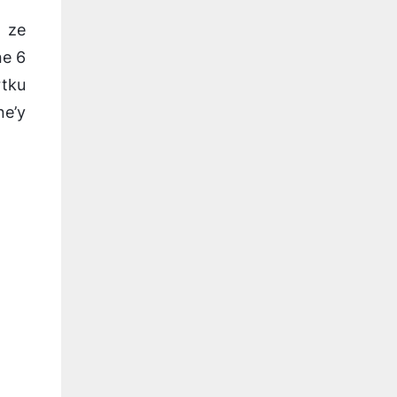
w ze
ne 6
rtku
ne’y