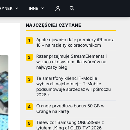
RYNEK
INNE
ZALOGUJ
NAJCZĘŚCIEJ CZYTANE
Apple ujawniło datę premiery iPhone’a
18 – na razie tylko pracownikom
Razer przejmuje StreamElements i
wrzuca ekosystem dla twórców na
najwyższy bieg
Te smartfony klienci T-Mobile
wybierali najchętniej – T-Mobile
podsumowuje sprzedaż w I półroczu
2026 r.
Orange przedłuża bonus 50 GB w
Orange na kartę
Telewizor Samsung QN65S99H z
tytułem „King of OLED TV” 2026