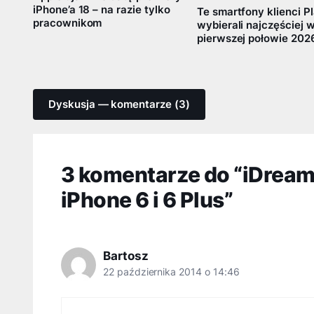
iPhone’a 18 – na razie tylko
Te smartfony klienci P
pracownikom
wybierali najczęściej 
pierwszej połowie 202
Dyskusja — komentarze (3)
3 komentarze do “iDream
iPhone 6 i 6 Plus”
Bartosz
22 października 2014 o 14:46