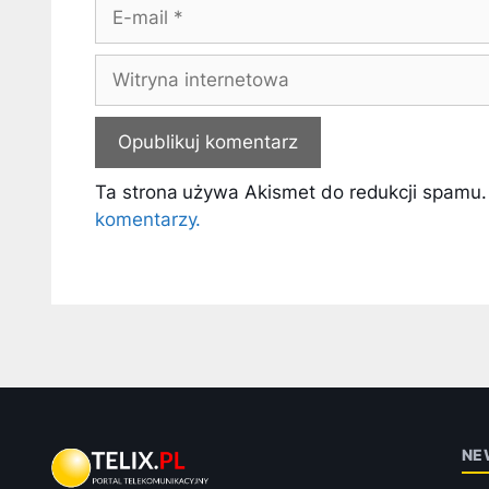
E-
mail
Witryna
internetowa
Ta strona używa Akismet do redukcji spamu
komentarzy.
NE