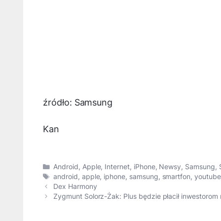
źródło: Samsung
Kan
Kategorie
Android
,
Apple
,
Internet
,
iPhone
,
Newsy
,
Samsung
,
Tagi
android
,
apple
,
iphone
,
samsung
,
smartfon
,
youtube
Dex Harmony
Zygmunt Solorz-Żak: Plus będzie płacił inwestorom 