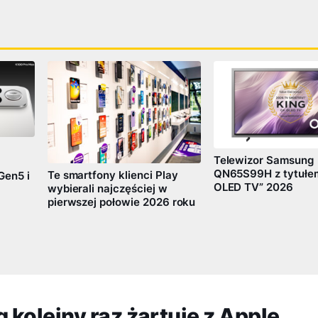
Telewizor Samsung
QN65S99H z tytułem
Te smartfony klienci Play
Gen5 i
OLED TV” 2026
wybierali najczęściej w
pierwszej połowie 2026 roku
kolejny raz żartuje z Apple