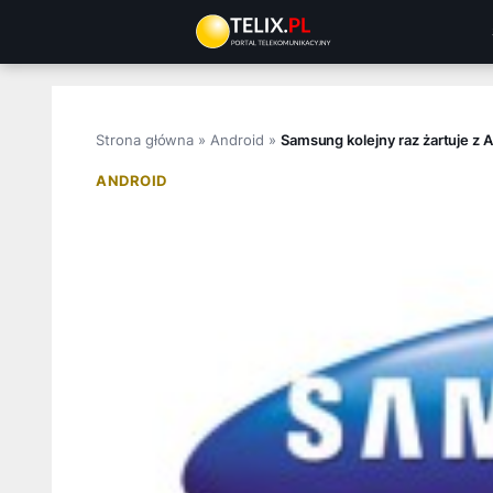
Przejdź
do
treści
Strona główna
»
Android
»
Samsung kolejny raz żartuje z A
ANDROID