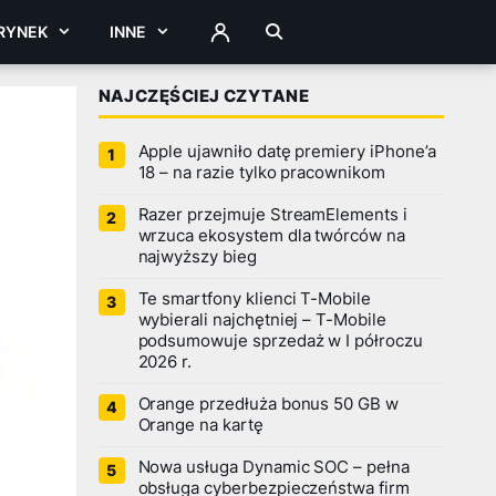
RYNEK
INNE
ZALOGUJ
NAJCZĘŚCIEJ CZYTANE
Apple ujawniło datę premiery iPhone’a
18 – na razie tylko pracownikom
Razer przejmuje StreamElements i
wrzuca ekosystem dla twórców na
najwyższy bieg
Te smartfony klienci T-Mobile
wybierali najchętniej – T-Mobile
podsumowuje sprzedaż w I półroczu
2026 r.
Orange przedłuża bonus 50 GB w
Orange na kartę
Nowa usługa Dynamic SOC – pełna
obsługa cyberbezpieczeństwa firm