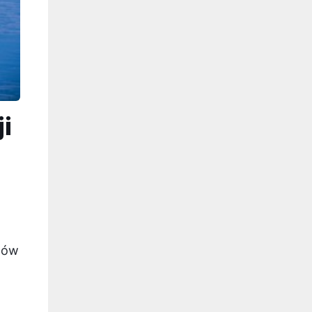
i
onów