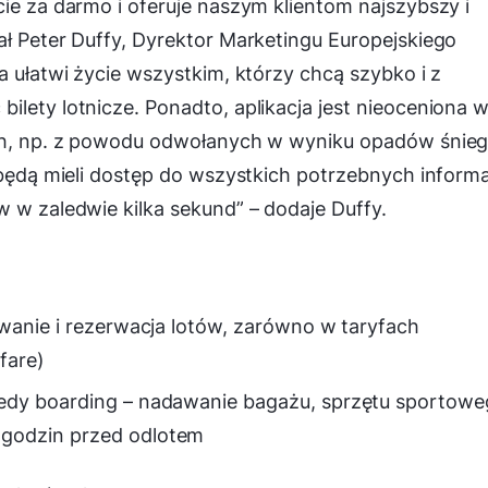
cie za darmo i oferuje naszym klientom najszybszy i
ał Peter Duffy, Dyrektor Marketingu Europejskiego
a ułatwi życie wszystkim, którzy chcą szybko i z
ilety lotnicze. Ponadto, aplikacja jest nieoceniona 
ach, np. z powodu odwołanych w wyniku opadów śnie
 będą mieli dostęp do wszystkich potrzebnych informa
w w zaledwie kilka sekund
” – dodaje Duffy.
iwanie i rezerwacja lotów, zarówno w taryfach
fare)
eedy boarding – nadawanie bagażu, sprzętu sportow
godzin przed odlotem