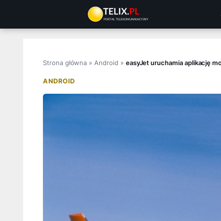
Przejdź
do
treści
Strona główna
»
Android
»
easyJet uruchamia aplikację mob
ANDROID