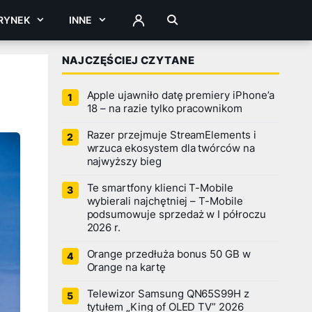
RYNEK
INNE
ZALOGUJ
NAJCZĘŚCIEJ CZYTANE
Apple ujawniło datę premiery iPhone’a
18 – na razie tylko pracownikom
Razer przejmuje StreamElements i
wrzuca ekosystem dla twórców na
najwyższy bieg
Te smartfony klienci T-Mobile
wybierali najchętniej – T-Mobile
podsumowuje sprzedaż w I półroczu
2026 r.
Orange przedłuża bonus 50 GB w
Orange na kartę
Telewizor Samsung QN65S99H z
tytułem „King of OLED TV” 2026