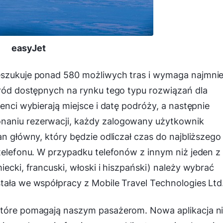
easyJet
eszukuje ponad 580 możliwych tras i wymaga najmnie
śród dostępnych na rynku tego typu rozwiązań dla
ienci wybierają miejsce i datę podróży, a następnie
naniu rezerwacji, każdy zalogowany użytkownik
an główny, który będzie odliczał czas do najbliższego
 telefonu. W przypadku telefonów z innym niż jeden z
iecki, francuski, włoski i hiszpański) należy wybrać
tała we współpracy z Mobile Travel Technologies Ltd
które pomagają naszym pasażerom. Nowa aplikacja n