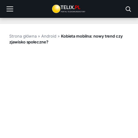
Przejdź
do
treści
Strona główna
»
Android
»
Kobieta mobilna: nowy trend czy
zjawisko społeczne?