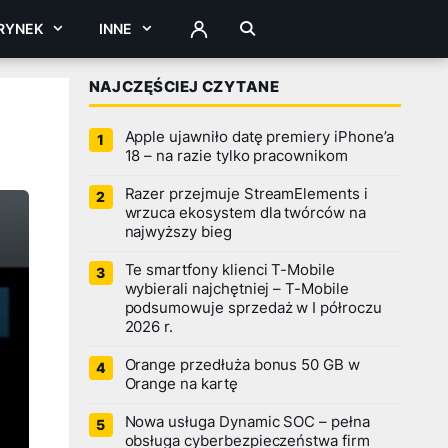
RYNEK
INNE
ZALOGUJ
NAJCZĘŚCIEJ CZYTANE
Apple ujawniło datę premiery iPhone’a
18 – na razie tylko pracownikom
Razer przejmuje StreamElements i
wrzuca ekosystem dla twórców na
najwyższy bieg
Te smartfony klienci T-Mobile
wybierali najchętniej – T-Mobile
podsumowuje sprzedaż w I półroczu
2026 r.
Orange przedłuża bonus 50 GB w
Orange na kartę
Nowa usługa Dynamic SOC – pełna
obsługa cyberbezpieczeństwa firm