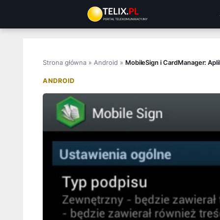
Przejdź
do
treści
Strona główna
»
Android
»
MobileSign i CardManager: Apli
ANDROID