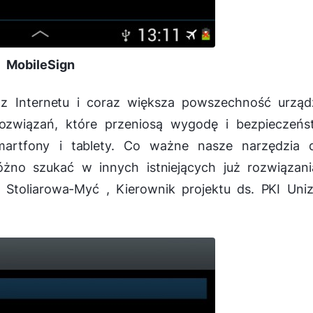
MobileSign
u z Internetu i coraz większa powszechność urząd
rozwiązań, które przeniosą wygodę i bezpieczeńs
martfony i tablety. Co ważne nasze narzędzia d
óżno szukać w innych istniejących już rozwiązan
 Stoliarowa-Myć , Kierownik projektu ds. PKI Uni