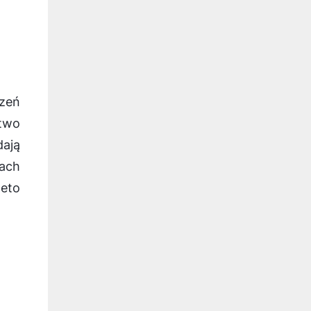
zeń
two
ają
iach
zeto