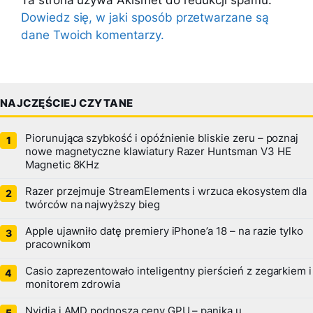
Ta strona używa Akismet do redukcji spamu.
Dowiedz się, w jaki sposób przetwarzane są
dane Twoich komentarzy.
NAJCZĘŚCIEJ CZYTANE
Piorunująca szybkość i opóźnienie bliskie zeru – poznaj
nowe magnetyczne klawiatury Razer Huntsman V3 HE
Magnetic 8KHz
Razer przejmuje StreamElements i wrzuca ekosystem dla
twórców na najwyższy bieg
Apple ujawniło datę premiery iPhone’a 18 – na razie tylko
pracownikom
Casio zaprezentowało inteligentny pierścień z zegarkiem i
monitorem zdrowia
Nvidia i AMD podnoszą ceny GPU – panika u