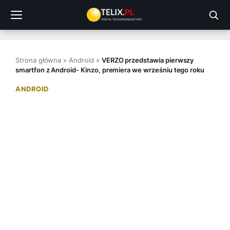
Przejdź
do
treści
Strona główna
»
Android
»
VERZO przedstawia pierwszy
smartfon z Android- Kinzo, premiera we wrześniu tego roku
ANDROID