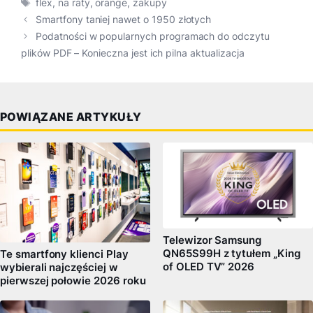
Tagi
flex
,
na raty
,
orange
,
zakupy
Smartfony taniej nawet o 1950 złotych
Podatności w popularnych programach do odczytu
plików PDF – Konieczna jest ich pilna aktualizacja
POWIĄZANE ARTYKUŁY
Telewizor Samsung
QN65S99H z tytułem „King
Te smartfony klienci Play
of OLED TV” 2026
wybierali najczęściej w
pierwszej połowie 2026 roku