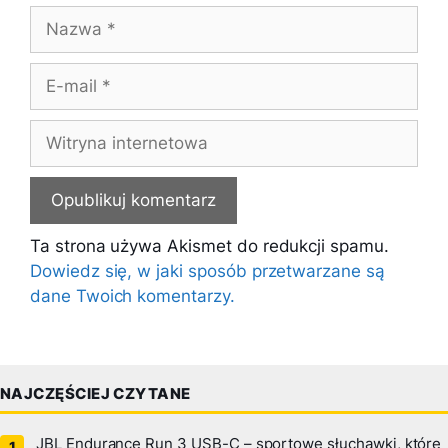
Nazwa
E-
mail
Witryna
internetowa
Ta strona używa Akismet do redukcji spamu.
Dowiedz się, w jaki sposób przetwarzane są
dane Twoich komentarzy.
NAJCZĘŚCIEJ CZYTANE
JBL Endurance Run 3 USB-C – sportowe słuchawki, które