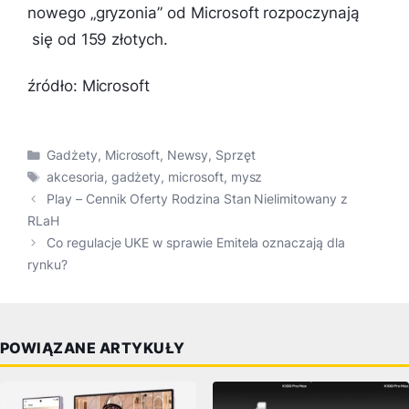
nowego „gryzonia” od Microsoft rozpoczynają
się od 159 złotych.
źródło: Microsoft
Kategorie
Gadżety
,
Microsoft
,
Newsy
,
Sprzęt
Tagi
akcesoria
,
gadżety
,
microsoft
,
mysz
Play – Cennik Oferty Rodzina Stan Nielimitowany z
RLaH
Co regulacje UKE w sprawie Emitela oznaczają dla
rynku?
POWIĄZANE ARTYKUŁY