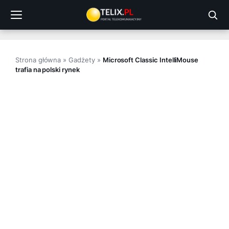
Przejdź
do
treści
Strona główna
»
Gadżety
»
Microsoft Classic IntelliMouse
trafia na polski rynek