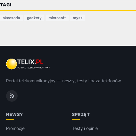
TAGI
akcesoria
gadżety
microsoft
mysz
Portal telekomunikacyjny — newsy, testy i baza telefonów.
NEWSY
SPRZĘT
Promocje
Testy i opinie