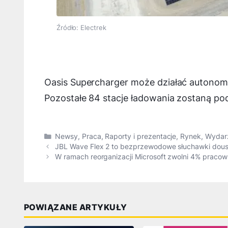
Źródło: Electrek
Oasis Supercharger może działać autonomi
Pozostałe 84 stacje ładowania zostaną po
Kategorie
Newsy
,
Praca
,
Raporty i prezentacje
,
Rynek
,
Wydar
JBL Wave Flex 2 to bezprzewodowe słuchawki dousz
W ramach reorganizacji Microsoft zwolni 4% praco
POWIĄZANE ARTYKUŁY