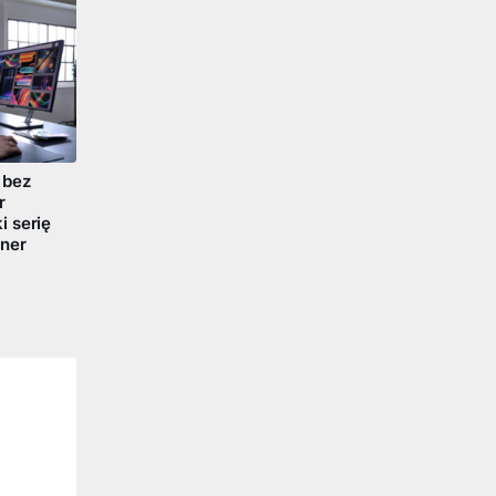
 bez
r
 serię
ner