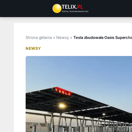
Przejdź
do
treści
Strona główna
»
Newsy
»
Tesla zbudowała Oasis Supercha
NEWSY