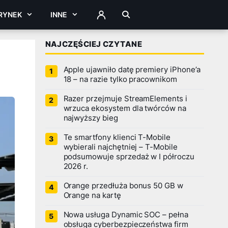
RYNEK
INNE
ZALOGUJ
NAJCZĘŚCIEJ CZYTANE
Apple ujawniło datę premiery iPhone’a
18 – na razie tylko pracownikom
Razer przejmuje StreamElements i
wrzuca ekosystem dla twórców na
najwyższy bieg
Te smartfony klienci T-Mobile
wybierali najchętniej – T-Mobile
podsumowuje sprzedaż w I półroczu
2026 r.
Orange przedłuża bonus 50 GB w
Orange na kartę
Nowa usługa Dynamic SOC – pełna
obsługa cyberbezpieczeństwa firm