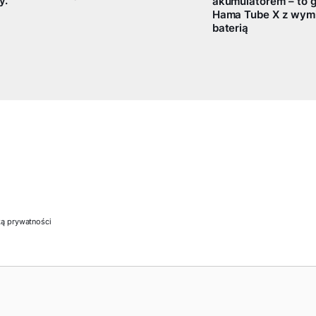
y.
akumulatorem – to g
Hama Tube X z wym
baterią
ką prywatności