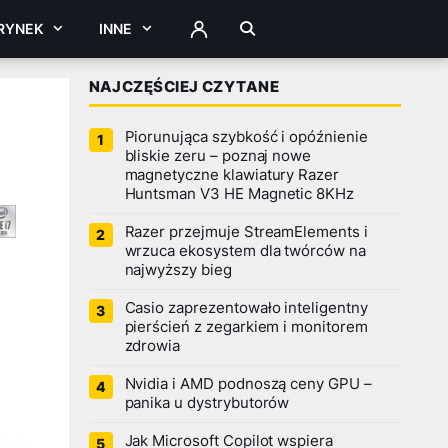
RYNEK
INNE
ZALOGUJ
NAJCZĘŚCIEJ CZYTANE
Piorunująca szybkość i opóźnienie
bliskie zeru – poznaj nowe
magnetyczne klawiatury Razer
Huntsman V3 HE Magnetic 8KHz
Razer przejmuje StreamElements i
wrzuca ekosystem dla twórców na
najwyższy bieg
Casio zaprezentowało inteligentny
pierścień z zegarkiem i monitorem
zdrowia
Nvidia i AMD podnoszą ceny GPU –
panika u dystrybutorów
Jak Microsoft Copilot wspiera