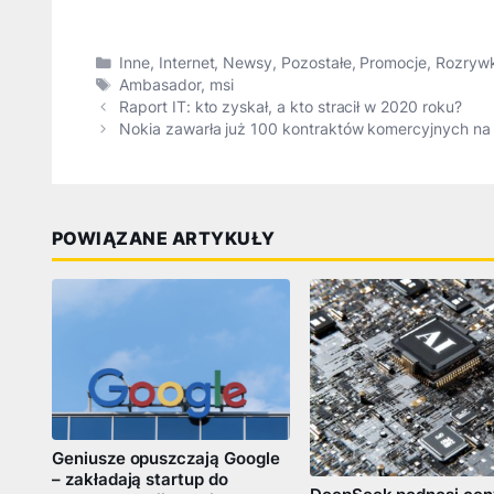
Kategorie
Inne
,
Internet
,
Newsy
,
Pozostałe
,
Promocje
,
Rozryw
Tagi
Ambasador
,
msi
Raport IT: kto zyskał, a kto stracił w 2020 roku?
Nokia zawarła już 100 kontraktów komercyjnych na
POWIĄZANE ARTYKUŁY
Geniusze opuszczają Google
– zakładają startup do