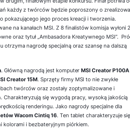
w drugim, finałowym etapie konkursu. Finał potrwa o
gań każdy z twórców będzie poproszony o zrealizowa
 pokazującego jego proces kreacji i tworzenia.
ane na kanałach MSI. Z 8 finalistów komisja wyłoni 
ówne oraz tytuł „Ambasadora Kreatywnego MSI”. Pró
u otrzyma nagrodę specjalną oraz szansę na dalszą
h
. Główną nagrodą jest komputer
MSI Creator P100A
SI Creator 15M
. Sprzęty firmy MSI to nie zwykłe
ebach twórców oraz zostały zoptymalizowane i
. Charakteryzują się wygodą pracy, wysoką jakością
rędkością renderingu. Jako nagrody specjalne dla
letów Wacom Cintiq 16
. Ten tablet charakteryzuje si
i kolorami i bezbateryjnym piórkiem.