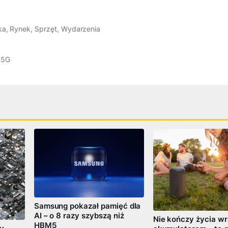
ka
,
Rynek
,
Sprzęt
,
Wydarzenia
 5G
Samsung pokazał pamięć dla
AI – o 8 razy szybszą niż
Nie kończy życia wr
HBM5