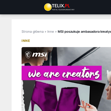
Przejdź
do
treści
Strona główna
»
Inne
»
MSI poszukuje ambasadora kreatywn
INNE