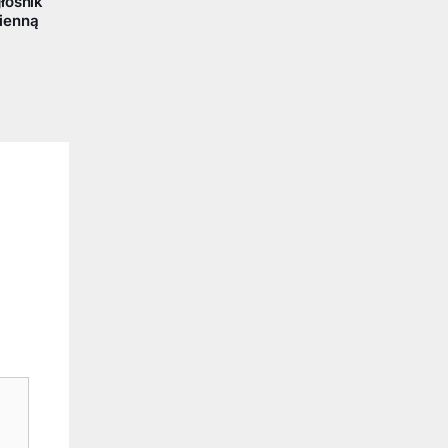
łośnik
ienną