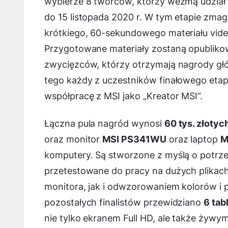
wybierze 8 twórców, którzy wezmą udział 
do 15 listopada 2020 r. W tym etapie zma
krótkiego, 60-sekundowego materiału video
Przygotowane materiały zostaną opublikow
zwycięzców, którzy otrzymają nagrody gł
tego każdy z uczestników finałowego etap
współpracę z MSI jako „Kreator MSI”.
Łączna pula nagród wynosi
60 tys. złotyc
oraz monitor
MSI PS341WU
oraz laptop
M
komputery. Są stworzone z myślą o potrz
przetestowane do pracy na dużych plikach
monitora, jak i odwzorowaniem kolorów i p
pozostałych finalistów przewidziano
6 tab
nie tylko ekranem Full HD, ale także żywym