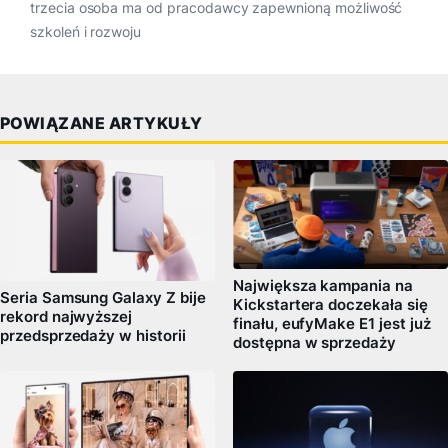
trzecia osoba ma od pracodawcy zapewnioną możliwość
szkoleń i rozwoju
POWIĄZANE ARTYKUŁY
Największa kampania na
Seria Samsung Galaxy Z bije
Kickstartera doczekała się
rekord najwyższej
finału, eufyMake E1 jest już
przedsprzedaży w historii
dostępna w sprzedaży