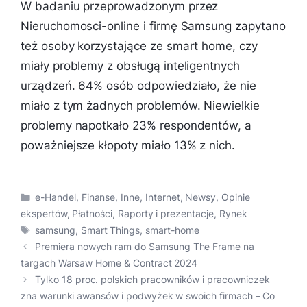
W badaniu przeprowadzonym przez
Nieruchomosci-online i firmę Samsung zapytano
też osoby korzystające ze smart home, czy
miały problemy z obsługą inteligentnych
urządzeń. 64% osób odpowiedziało, że nie
miało z tym żadnych problemów. Niewielkie
problemy napotkało 23% respondentów, a
poważniejsze kłopoty miało 13% z nich.
Kategorie
e-Handel
,
Finanse
,
Inne
,
Internet
,
Newsy
,
Opinie
ekspertów
,
Płatności
,
Raporty i prezentacje
,
Rynek
Tagi
samsung
,
Smart Things
,
smart-home
Premiera nowych ram do Samsung The Frame na
targach Warsaw Home & Contract 2024
Tylko 18 proc. polskich pracowników i pracowniczek
zna warunki awansów i podwyżek w swoich firmach – Co