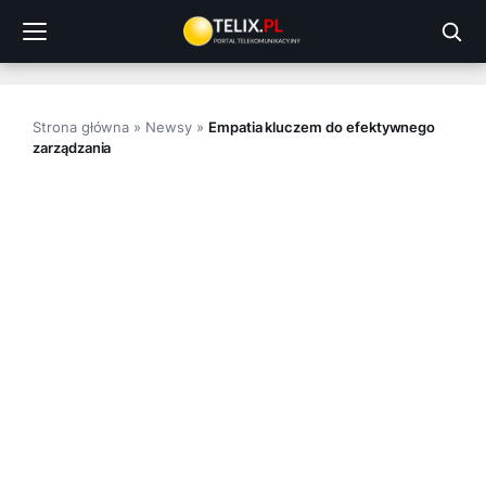
Przejdź
do
treści
Strona główna
»
Newsy
»
Empatia kluczem do efektywnego
zarządzania