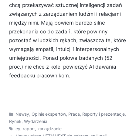
chcą przekazywać sztucznej inteligencji zadań
związanych z zarządzaniem ludźmi i relacjami
między nimi. Mają bowiem bardzo silne
przekonania co do zadań, które powinny
pozostać w ludzkich rękach, zwłaszcza te, które
wymagają empatii, intuicji i interpersonalnych
umiejętności. Ponad połowa badanych (52
proc.) nie chce z kolei powierzyć AI dawania
feedbacku pracownikom.
Kategorie
Newsy
,
Opinie ekspertów
,
Praca
,
Raporty i prezentacje
,
Rynek
,
Wydarzenia
Tagi
ey
,
raport
,
zarządzanie
Nowa usługa NETIANEXT do ochrony aplikacji