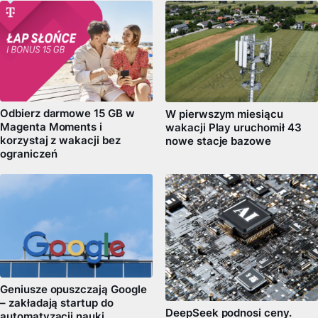
Odbierz darmowe 15 GB w
W pierwszym miesiącu
Magenta Moments i
wakacji Play uruchomił 43
korzystaj z wakacji bez
nowe stacje bazowe
ograniczeń
Geniusze opuszczają Google
– zakładają startup do
DeepSeek podnosi ceny.
automatyzacji nauki