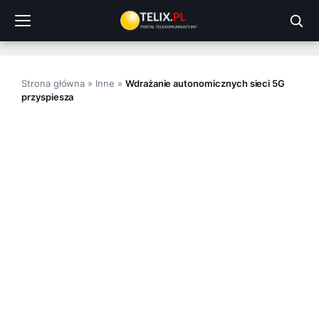
Przejdź
do
treści
Strona główna
»
Inne
»
Wdrażanie autonomicznych sieci 5G
przyspiesza