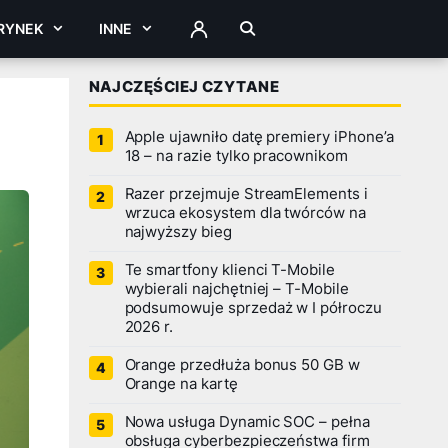
RYNEK
INNE
ZALOGUJ
NAJCZĘŚCIEJ CZYTANE
Apple ujawniło datę premiery iPhone’a
18 – na razie tylko pracownikom
Razer przejmuje StreamElements i
wrzuca ekosystem dla twórców na
najwyższy bieg
Te smartfony klienci T-Mobile
wybierali najchętniej – T-Mobile
podsumowuje sprzedaż w I półroczu
2026 r.
Orange przedłuża bonus 50 GB w
Orange na kartę
Nowa usługa Dynamic SOC – pełna
obsługa cyberbezpieczeństwa firm