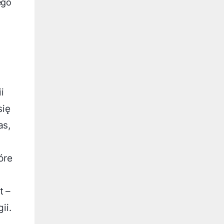
ego
i
się
as,
óre
t –
ii.