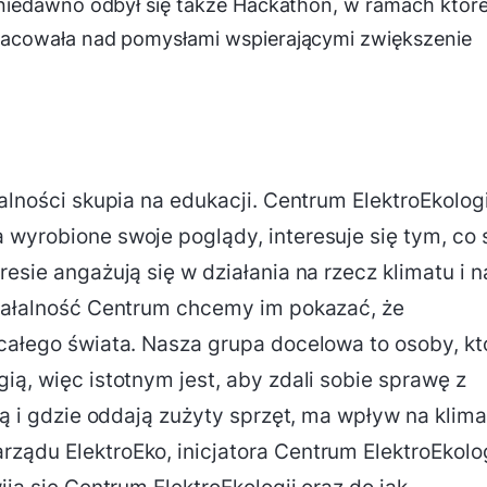
niedawno odbył się także Hackathon, w ramach któr
acowała nad pomysłami wspierającymi zwiększenie
łalności skupia na edukacji. Centrum ElektroEkologi
 wyrobione swoje poglądy, interesuje się tym, co 
esie angażują się w działania na rzecz klimatu i n
ziałalność Centrum chcemy im pokazać, że
 całego świata. Nasza grupa docelowa to osoby, kt
ią, więc istotnym jest, aby zdali sobie sprawę z
ją i gdzie oddają zużyty sprzęt, ma wpływ na klima
ządu ElektroEko, inicjatora Centrum ElektroEkolog