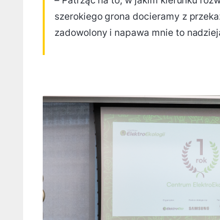
– Patrząc na to, w jakim kierunku rozw
szerokiego grona docieramy z przeka
zadowolony i napawa mnie to nadzieją 