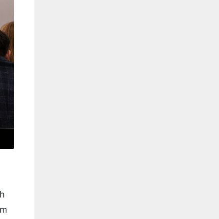
ch
jm