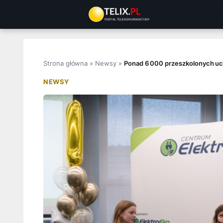
Przejdź
do
treści
Strona główna
»
Newsy
»
Ponad 6 000 przeszkolonych uc
NEWSY