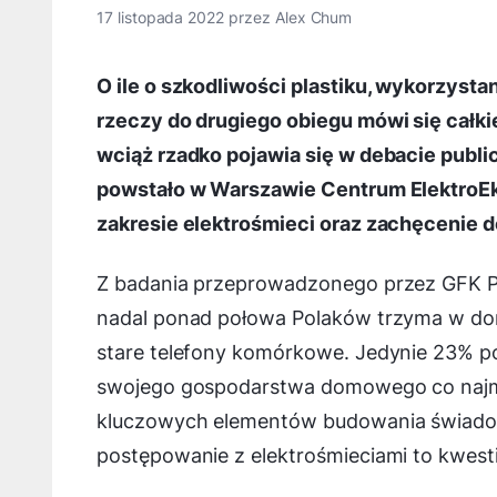
17 listopada 2022
przez
Alex Chum
O ile o szkodliwości plastiku, wykorzyst
rzeczy do drugiego obiegu mówi się całki
wciąż rzadko pojawia się w debacie publi
powstało w Warszawie Centrum ElektroEko
zakresie elektrośmieci oraz zachęcenie d
Z badania przeprowadzonego przez GFK Pol
nadal ponad połowa Polaków trzyma w doma
stare telefony komórkowe. Jedynie 23% po
swojego gospodarstwa domowego co najmni
kluczowych elementów budowania świadom
postępowanie z elektrośmieciami to kwesti