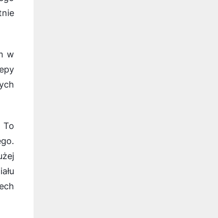
tnie
ym w
epy
ych
. To
go.
żej
iału
iech