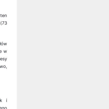
 ten
 (73
łów
ie w
tesy
ywo,
k i
nego