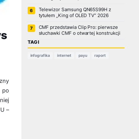
Telewizor Samsung QN65S99H z
tytułem „King of OLED TV” 2026
CMF przedstawia Clip Pro: pierwsze
vs
słuchawki CMF o otwartej konstrukcji
TAGI
infografika
internet
payu
raport
czny
– po
iej
yU –