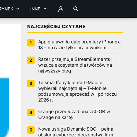
RYNEK
INNE
ZALOGUJ
NAJCZĘŚCIEJ CZYTANE
Apple ujawniło datę premiery iPhone’a
18 – na razie tylko pracownikom
Razer przejmuje StreamElements i
wrzuca ekosystem dla twórców na
najwyższy bieg
Te smartfony klienci T-Mobile
wybierali najchętniej – T-Mobile
podsumowuje sprzedaż w I półroczu
2026 r.
Orange przedłuża bonus 50 GB w
Orange na kartę
Nowa usługa Dynamic SOC – pełna
obsługa cyberbezpieczeństwa firm