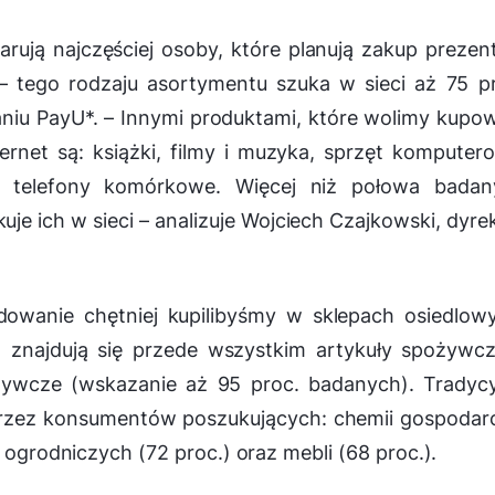
arują najczęściej osoby, które planują zakup preze
 tego rodzaju asortymentu szuka w sieci aż 75 p
aniu PayU*. –
Innymi produktami, które wolimy kupo
ternet są: książki, filmy i muzyka, sprzęt komputer
z telefony komórkowe. Więcej niż połowa badan
uje ich w sieci
– analizuje Wojciech Czajkowski, dyre
ydowanie chętniej kupilibyśmy w sklepach osiedlow
 znajdują się przede wszystkim artykuły spożywc
żywcze (wskazanie aż 95 proc. badanych). Tradyc
przez konsumentów poszukujących: chemii gospodar
w ogrodniczych (72 proc.) oraz mebli (68 proc.).