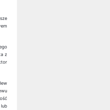
sze
wem
iego
ta z
ktor
elew
ewu
ność
 lub