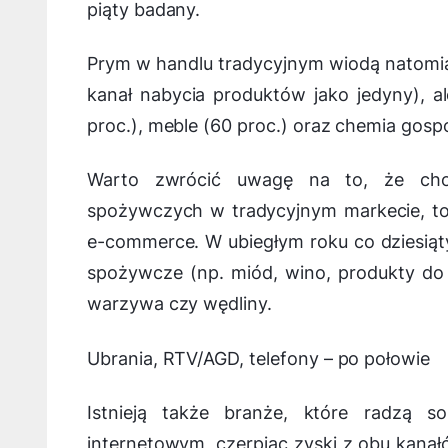
piąty badany.
Prym w handlu tradycyjnym wiodą natomi
kanał nabycia produktów jako jedyny), al
proc.), meble (60 proc.) oraz chemia gosp
Warto zwrócić uwagę na to, że choć
spożywczych w tradycyjnym markecie, to
e-commerce. W ubiegłym roku co dziesiąty
spożywcze (np. miód, wino, produkty do 
warzywa czy wędliny.
Ubrania, RTV/AGD, telefony – po połowie
Istnieją także branże, które radzą 
internetowym, czerpiąc zyski z obu kana