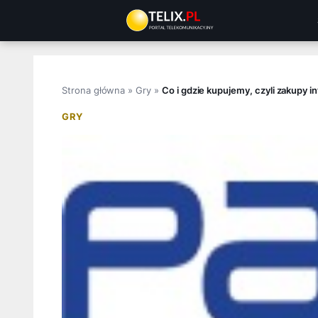
Przejdź
do
treści
Strona główna
»
Gry
»
Co i gdzie kupujemy, czyli zakupy 
GRY