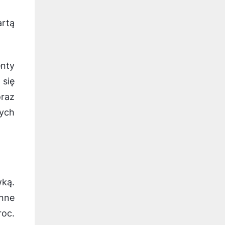
rtą
enty
 się
oraz
wych
wką.
Inne
oc.