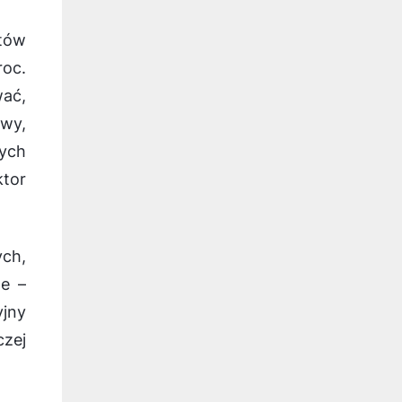
ntów
roc.
wać,
owy,
ych
ktor
ych,
ze –
yjny
czej