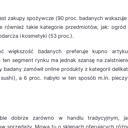
ast zakupy spożywcze (90 proc. badanych wskazuje
e również takie kategorie przedmiotów, jak: ogród
odarcza i kosmetyki (53 proc.).
 większość badanych preferuje kupno artyku
 ten segment rynku ma jednak szansę na zaistnien
 badany zamówił online produkty z kategorii delika
sushi), a 6 proc. nabyło w ten sposób m.in. piecz
sobie dobrze zarówno w handlu tradycyjnym, ja
łów sprzedaży. Mowa tu o sklepach oferujących róż