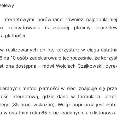
zelewy
internetowymi porównano również najpopularniej
i zdecydowanie najczęściej płacimy e-przele
 płatności.
w realizowanych online, korzystało w ciągu ostatn
 6 na 10 osób zadeklarowało jednocześnie, że korzys
est ona dostępna
– mówi Wojciech Czajkowski, dyre
ieranych metod płatności w sieci znajduje się prz
ść internetową, gdzie dane w formularzu przel
cego (85 proc. wskazań). Wciąż popularna jest płat
o w ostatnim roku 65 proc. badanych, a u listonosza