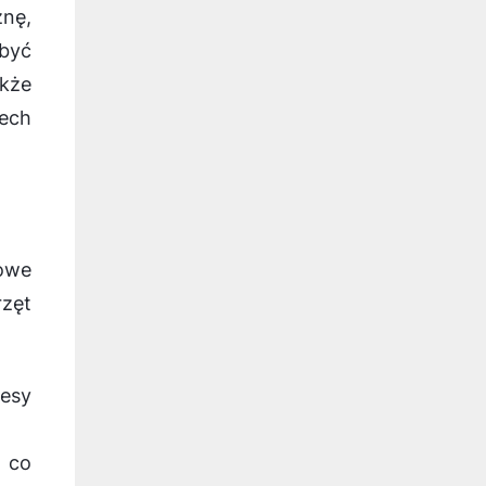
znę,
 być
akże
ech
rowe
rzęt
tesy
ż co