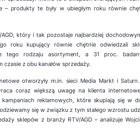
ie – produkty te były w ubiegłym roku równie chę
AGD, który i tak pozostaje najbardziej dochodow
go roku kupujący równie chętnie odwiedzali skl
ące tego rodzaju asortyment, a 31 proc. badan
m czasie z obu kanałów sprzedaży.
netowe otworzyły m.in. sieci Media Markt i Saturn
aca coraz większą uwagę na klienta internetowe
kampaniach reklamowych, które skupiają się w du
odziewamy się w związku z tym stałego wzrostu udz
zedaży sklepów z branży RTV/AGD
– analizuje Wojc