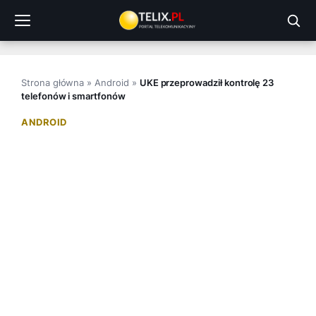
Przejdź
do
treści
Strona główna
»
Android
»
UKE przeprowadził kontrolę 23
telefonów i smartfonów
ANDROID