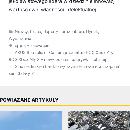
jako światowego lidera w dziedzinie innowacji i
wartościowej własności intelektualnej.
Kategorie
Newsy
,
Praca
,
Raporty i prezentacje
,
Rynek
,
Wydarzenia
Tagi
oppo
,
volkswagen
ASUS Republic of Gamers prezentuje ROG Xbox Ally i
ROG Xbox Ally X – nowy poziom rozgrywki mobilnej
Smukłe, lekkie i bardzo wytrzymałe: nowa era urządzeń
serii Galaxy Z
POWIĄZANE ARTYKUŁY