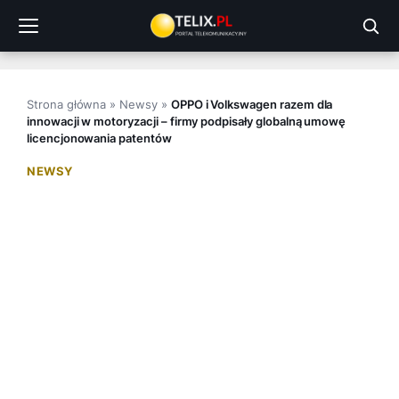
Przejdź
do
treści
Strona główna
»
Newsy
»
OPPO i Volkswagen razem dla
innowacji w motoryzacji – firmy podpisały globalną umowę
licencjonowania patentów
NEWSY