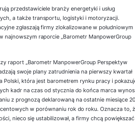
ują przedstawiciele branży energetyki i usług
h, a także transportu, logistyki i motoryzacji.
acyjne zgłaszają firmy zlokalizowane w południowym
ej w najnowszym raporcie „Barometr ManpowerGroup
szy raport „Barometr ManpowerGroup Perspektyw
adzają swoje plany zatrudnienia na pierwszy kwartał
 Polski, która jest barometrem rynku pracy i pokazuj
ych kadr na czas od stycznia do końca marca wynos
aniu z prognozą deklarowaną na ostatnie miesiące 2
ocentowych w porównaniu rok do roku. Oznacza to, 
ci, nieco się ustabilizował, a firmy chcą powiększać