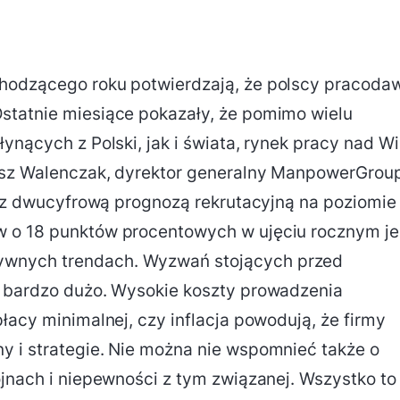
chodzącego roku potwierdzają, że polscy pracoda
statnie miesiące pokazały, że pomimo wielu
ynących z Polski, jak i świata, rynek pracy nad Wi
masz Walenczak, dyrektor generalny ManpowerGrou
du z dwucyfrową prognozą rekrutacyjną na poziomie
w o 18 punktów procentowych w ujęciu rocznym je
wnych trendach. Wyzwań stojących przed
t bardzo dużo. Wysokie koszty prowadzenia
łacy minimalnej, czy inflacja powodują, że firmy
y i strategie. Nie można nie wspomnieć także o
ojnach i niepewności z tym związanej. Wszystko to