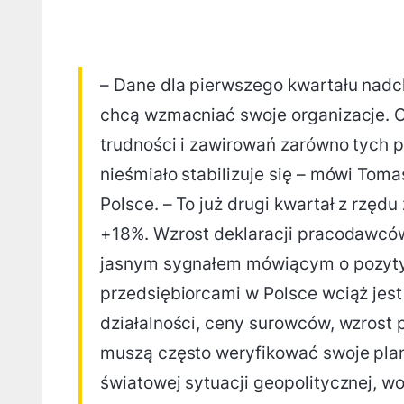
– Dane dla pierwszego kwartału nad
chcą wzmacniać swoje organizacje. O
trudności i zawirowań zarówno tych pł
nieśmiało stabilizuje się – mówi To
Polsce. – To już drugi kwartał z rzę
+18%. Wzrost deklaracji pracodawcó
jasnym sygnałem mówiącym o pozyty
przedsiębiorcami w Polsce wciąż jes
działalności, ceny surowców, wzrost p
muszą często weryfikować swoje plan
światowej sytuacji geopolitycznej, w