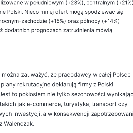
alizowane w południowym (+23%), centralnym (+21%
e Polski. Nieco mniej ofert mogą spodziewać się
łnocnym-zachodzie (+15%) oraz północy (+14%)
ąż dodatnich prognozach zatrudnienia mówią
ki można zauważyć, że pracodawcy w całej Polsce
lany rekrutacyjne deklarują firmy z Polski
 Jest to pokłosiem nie tylko sezonowości wynikając
akich jak e-commerce, turystyka, transport czy
ych inwestycji, a w konsekwencji zapotrzebowan
z Walenczak.