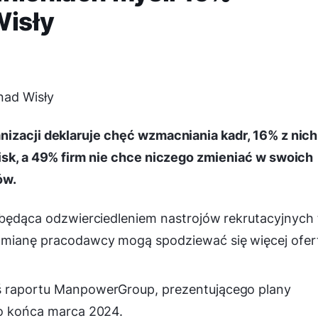
isły
nad Wisły
nizacji deklaruje chęć wzmacniania kadr, 16% z nich
wisk, a 49% firm nie chce niczego zmieniać w swoich
ów.
, będąca odzwierciedleniem nastrojów rekrutacyjnych 
zmianę pracodawcy mogą spodziewać się więcej ofer
ś raportu ManpowerGroup, prezentującego plany
do końca marca 2024.