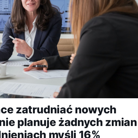
hce zatrudniać nowych
nie planuje żadnych zmian
lnieniach myśli 16%