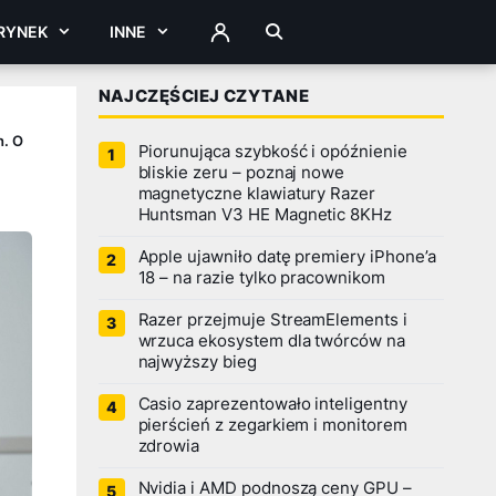
RYNEK
INNE
ZALOGUJ
NAJCZĘŚCIEJ CZYTANE
h. O
Piorunująca szybkość i opóźnienie
bliskie zeru – poznaj nowe
magnetyczne klawiatury Razer
Huntsman V3 HE Magnetic 8KHz
Apple ujawniło datę premiery iPhone’a
18 – na razie tylko pracownikom
Razer przejmuje StreamElements i
wrzuca ekosystem dla twórców na
najwyższy bieg
Casio zaprezentowało inteligentny
pierścień z zegarkiem i monitorem
zdrowia
Nvidia i AMD podnoszą ceny GPU –