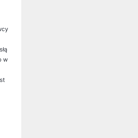
wcy
słą
p w
st