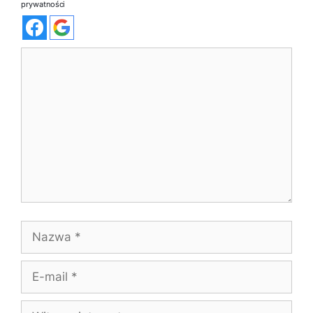
prywatności
Komentarz
Nazwa
E-
mail
Witryna