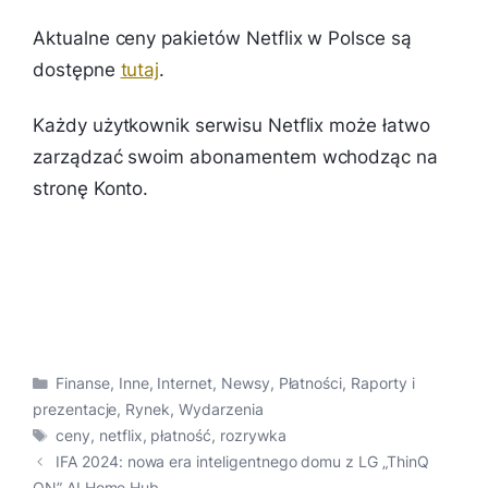
Aktualne ceny pakietów Netflix w Polsce są
dostępne
tutaj
.
Każdy użytkownik serwisu Netflix może łatwo
zarządzać swoim abonamentem wchodząc na
stronę Konto.
Kategorie
Finanse
,
Inne
,
Internet
,
Newsy
,
Płatności
,
Raporty i
prezentacje
,
Rynek
,
Wydarzenia
Tagi
ceny
,
netflix
,
płatność
,
rozrywka
IFA 2024: nowa era inteligentnego domu z LG „ThinQ
ON” AI Home Hub