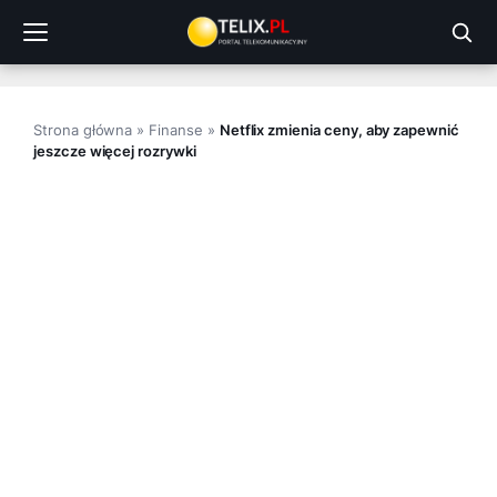
Przejdź
do
treści
Strona główna
»
Finanse
»
Netflix zmienia ceny, aby zapewnić
jeszcze więcej rozrywki