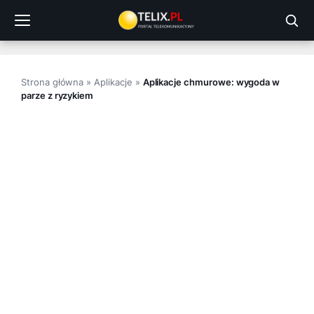
Przejdź
do
treści
Strona główna
»
Aplikacje
»
Aplikacje chmurowe: wygoda w
parze z ryzykiem