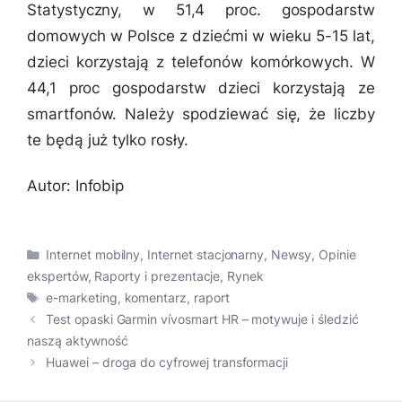
Statystyczny, w 51,4 proc. gospodarstw
domowych w Polsce z dziećmi w wieku 5-15 lat,
dzieci korzystają z telefonów komórkowych. W
44,1 proc gospodarstw dzieci korzystają ze
smartfonów. Należy spodziewać się, że liczby
te będą już tylko rosły.
Autor: Infobip
Kategorie
Internet mobilny
,
Internet stacjonarny
,
Newsy
,
Opinie
ekspertów
,
Raporty i prezentacje
,
Rynek
Tagi
e-marketing
,
komentarz
,
raport
Test opaski Garmin vívosmart HR – motywuje i śledzić
naszą aktywność
Huawei – droga do cyfrowej transformacji