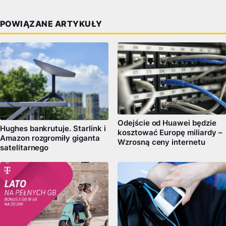
POWIĄZANE ARTYKUŁY
Odejście od Huawei będzie
Hughes bankrutuje. Starlink i
kosztować Europę miliardy –
Amazon rozgromiły giganta
Wzrosną ceny internetu
satelitarnego