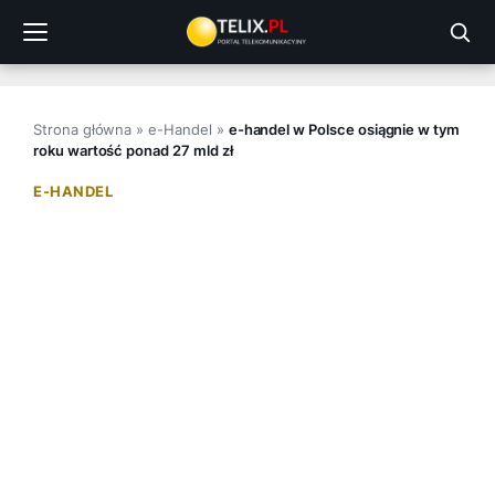
Przejdź
do
treści
Strona główna
»
e-Handel
»
e-handel w Polsce osiągnie w tym
roku wartość ponad 27 mld zł
E-HANDEL