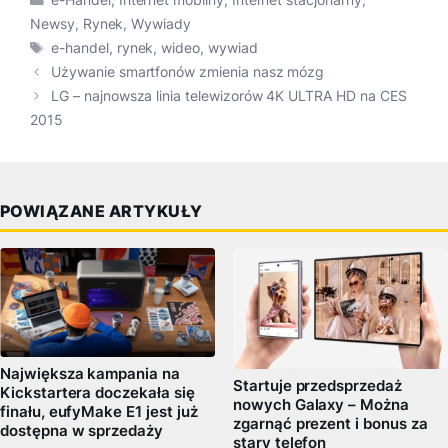
e-Handel
,
Internet mobilny
,
Internet stacjonarny
,
Newsy
,
Rynek
,
Wywiady
Tagi
e-handel
,
rynek
,
wideo
,
wywiad
Używanie smartfonów zmienia nasz mózg
LG – najnowsza linia telewizorów 4K ULTRA HD na CES
2015
POWIĄZANE ARTYKUŁY
Największa kampania na
Startuje przedsprzedaż
Kickstartera doczekała się
nowych Galaxy – Można
finału, eufyMake E1 jest już
zgarnąć prezent i bonus za
dostępna w sprzedaży
stary telefon