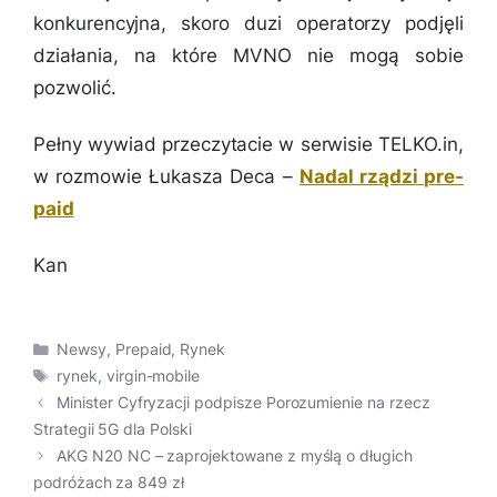
konkurencyjna, skoro duzi operatorzy podjęli
działania, na które MVNO nie mogą sobie
pozwolić.
Pełny wywiad przeczytacie w serwisie TELKO.in,
w rozmowie Łukasza Deca –
Nadal rządzi pre-
paid
Kan
Kategorie
Newsy
,
Prepaid
,
Rynek
Tagi
rynek
,
virgin-mobile
Minister Cyfryzacji podpisze Porozumienie na rzecz
Strategii 5G dla Polski
AKG N20 NC – zaprojektowane z myślą o długich
podróżach za 849 zł