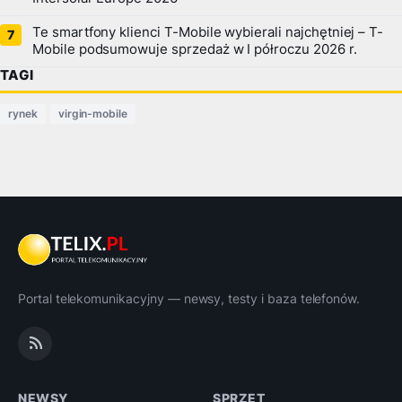
Te smartfony klienci T-Mobile wybierali najchętniej – T-
Mobile podsumowuje sprzedaż w I półroczu 2026 r.
TAGI
rynek
virgin-mobile
Portal telekomunikacyjny — newsy, testy i baza telefonów.
NEWSY
SPRZĘT