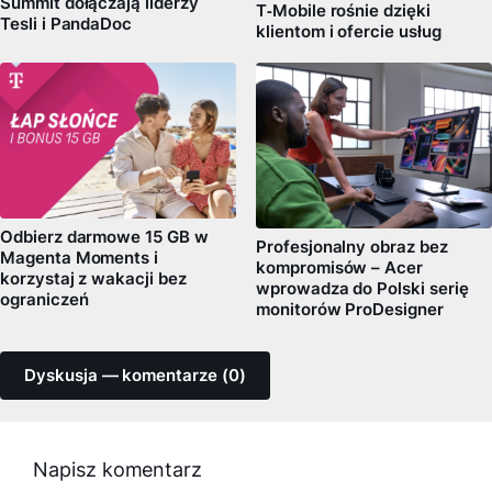
Summit dołączają liderzy
T‑Mobile rośnie dzięki
Tesli i PandaDoc
klientom i ofercie usług
Odbierz darmowe 15 GB w
Profesjonalny obraz bez
Magenta Moments i
kompromisów – Acer
korzystaj z wakacji bez
wprowadza do Polski serię
ograniczeń
monitorów ProDesigner
Dyskusja — komentarze (0)
Napisz komentarz